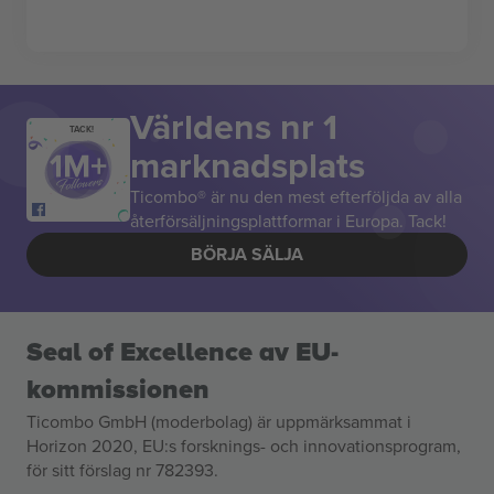
Världens nr 1
TACK!
marknadsplats
Ticombo® är nu den mest efterföljda av alla
återförsäljningsplattformar i Europa. Tack!
BÖRJA SÄLJA
Seal of Excellence av EU-
kommissionen
Ticombo GmbH (moderbolag) är uppmärksammat i
Horizon 2020, EU:s forsknings- och innovationsprogram,
för sitt förslag nr 782393.