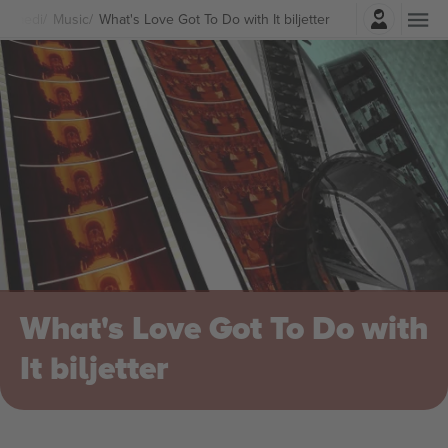
Logga in
 Komedi
Music
What's Love Got To Do with It biljetter
What's Love Got To Do with
It biljetter