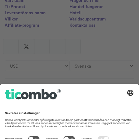
Vårt team
Frågor och mer
TixProtect
Hur det fungerar
Leverantörens namn
Hotell
Villkor
Världscupcentrum
Affiliate-program
Kontakta oss
Kontor och support
Germany
United Kingdom
Unter den Linden 24, 10117
167 City Road, London, Greater
Berlin, Germany
London, EC1V 1AW, United
Kingdom
United States
Switzerland