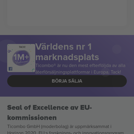
Världens nr 1
TACK!
marknadsplats
Ticombo® är nu den mest efterföljda av alla
återförsäljningsplattformar i Europa. Tack!
BÖRJA SÄLJA
Seal of Excellence av EU-
kommissionen
Ticombo GmbH (moderbolag) är uppmärksammat i
Horizon 2020, EU:s forsknings- och innovationsprogram,