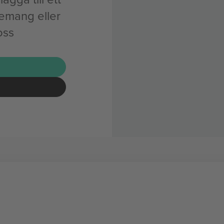
nemang eller
oss
G