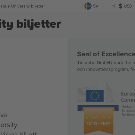
sque University biljetter
SV
+1
USD
y biljetter
Seal of Excellen
Ticombo GmbH (moderbolag)
och innovationsprogram, för
iva
rsity.
ägga till ett