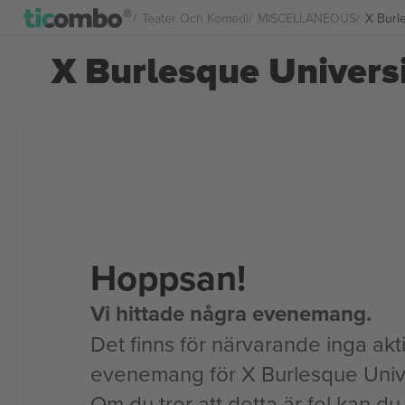
Teater Och Komedi
MISCELLANEOUS
X Burle
X Burlesque Universit
Hoppsan!
Vi hittade några evenemang.
Det finns för närvarande inga akt
evenemang för X Burlesque Unive
Om du tror att detta är fel kan du l