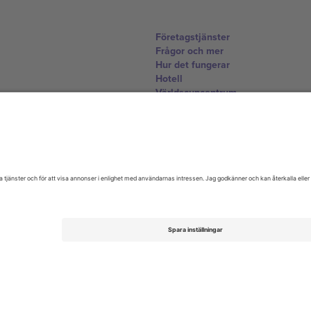
Företagstjänster
Frågor och mer
Hur det fungerar
Hotell
Världscupcentrum
Kontakta oss
United Kingdom
167 City Road, London, Greater L
Switzerland
United States
Dorfstrasse 52a, 6390 Engelberg, 