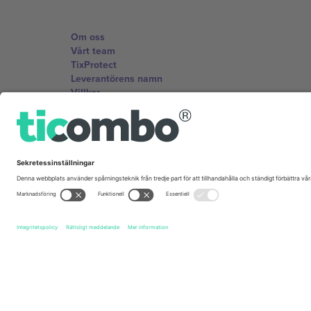
Om oss
Vårt team
TixProtect
Leverantörens namn
Villkor
Affiliate-program
Kontor och support
Germany
Unter den Linden 24, 10117 Berlin, Germany
United States
131 Continental Dr, Suite 305, Newark, Delaware 19713, 