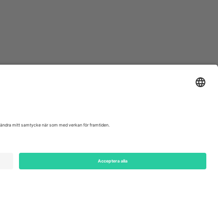
ondon, EC1V 1AW, United Kingdom
Switzerland