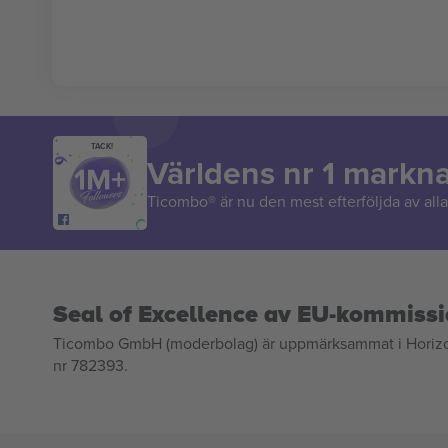
TACK!
Världens nr 1 markn
Ticombo® är nu den mest efterföljda av alla 
Seal of Excellence av EU-kommiss
Ticombo GmbH (moderbolag) är uppmärksammat i Horizon 2
nr 782393.