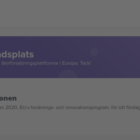
adsplats
återförsäljningsplattformar i Europa. Tack!
ionen
020, EU:s forsknings- och innovationsprogram, för sitt försla