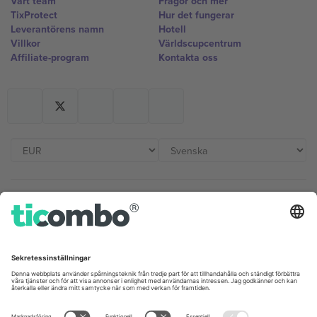
Vårt team
Frågor och mer
TixProtect
Hur det fungerar
Leverantörens namn
Hotell
Villkor
Världscupcentrum
Affiliate-program
Kontakta oss
Kontor och support
Germany
United Kingdom
Unter den Linden 24, 10117
167 City Road, London, Greater
Berlin, Germany
London, EC1V 1AW, United
Kingdom
United States
Switzerland