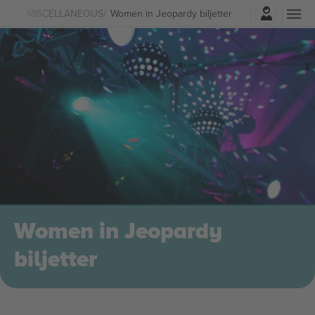
Logga in
omedi
MISCELLANEOUS
Women in Jeopardy biljetter
Women in Jeopardy
biljetter