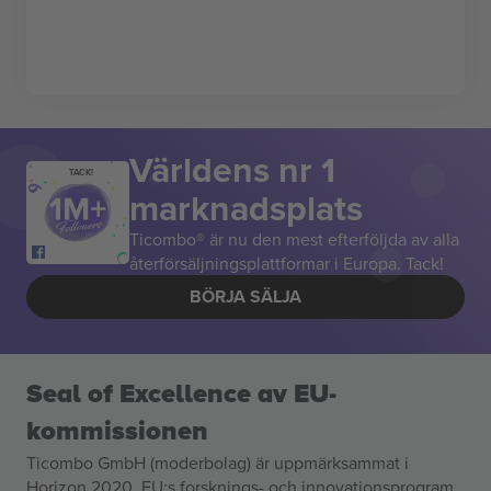
Världens nr 1
TACK!
marknadsplats
Ticombo® är nu den mest efterföljda av alla
återförsäljningsplattformar i Europa. Tack!
BÖRJA SÄLJA
Seal of Excellence av EU-
kommissionen
Ticombo GmbH (moderbolag) är uppmärksammat i
Horizon 2020, EU:s forsknings- och innovationsprogram,