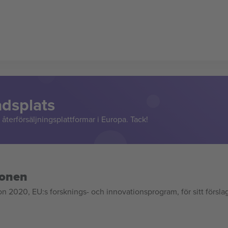
adsplats
återförsäljningsplattformar i Europa. Tack!
ionen
020, EU:s forsknings- och innovationsprogram, för sitt försla