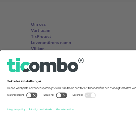
Om oss
Vårt team
TixProtect
Leverantörens namn
Villkor
Affiliate-program
Kontor och support
Germany
Unter den Linden 24, 10117 Berlin, Germany
United States