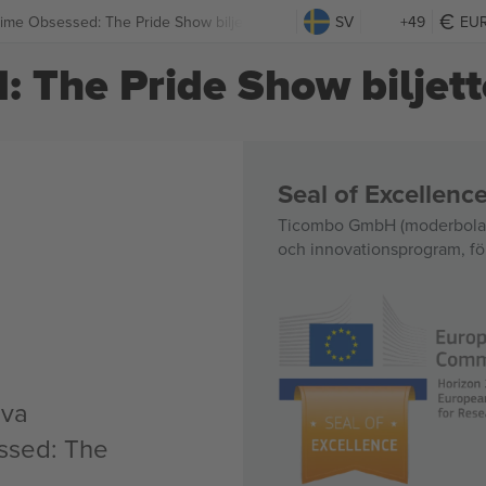
ime Obsessed: The Pride Show biljetter
SV
+49
EU
 The Pride Show biljett
Seal of Excellen
Ticombo GmbH (moderbolag)
och innovationsprogram, för
iva
ssed: The