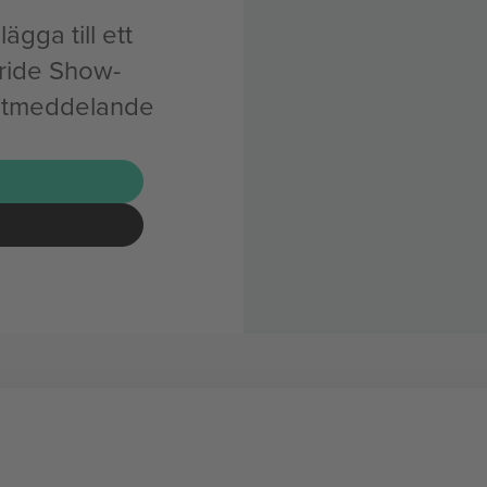
ägga till ett
ride Show-
ostmeddelande
G