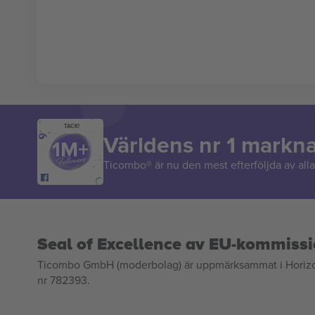
TACK!
Världens nr 1 markn
Ticombo® är nu den mest efterföljda av alla 
Seal of Excellence av EU-kommiss
Ticombo GmbH (moderbolag) är uppmärksammat i Horizon 2
nr 782393.