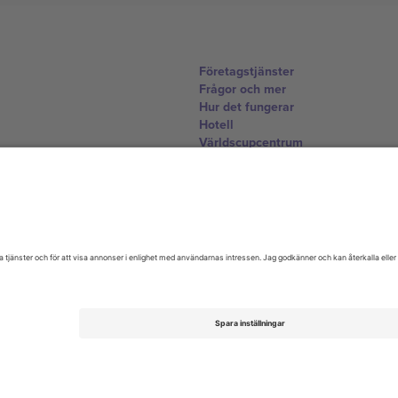
Företagstjänster
Frågor och mer
Hur det fungerar
Hotell
Världscupcentrum
Kontakta oss
United Kingdom
167 City Road, London, Greater L
Switzerland