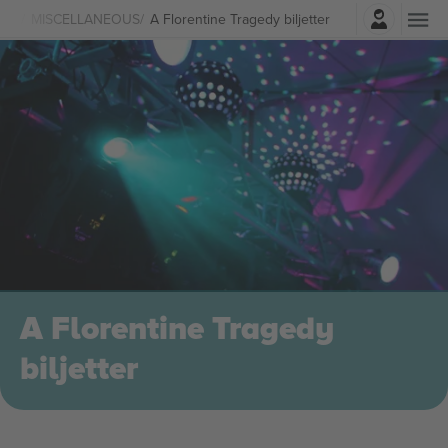
Logga in
medi
MISCELLANEOUS
A Florentine Tragedy biljetter
A Florentine Tragedy
biljetter