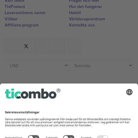
Vårt team
Frågor och mer
TixProtect
Hur det fungerar
Leverantörens namn
Hotell
Villkor
Världscupcentrum
Affiliate-program
Kontakta oss
Kontor och support
Germany
United Kingdom
Unter den Linden 24, 10117
167 City Road, London, Greater
Berlin, Germany
London, EC1V 1AW, United
Kingdom
United States
Switzerland