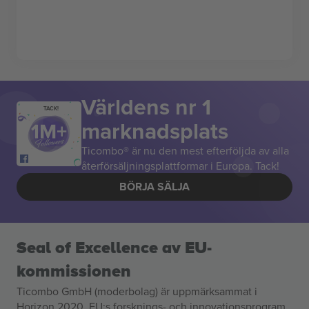
Världens nr 1
TACK!
marknadsplats
Ticombo® är nu den mest efterföljda av alla
återförsäljningsplattformar i Europa. Tack!
BÖRJA SÄLJA
Seal of Excellence av EU-
kommissionen
Ticombo GmbH (moderbolag) är uppmärksammat i
Horizon 2020, EU:s forsknings- och innovationsprogram,