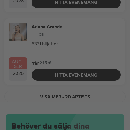
2026
HITTA EVENEMANG
Ariana Grande
GB
6331 biljetter
AUG.
-
215 €
från
SEP.
2026
HITTA EVENEMANG
VISA MER
- 20 ARTISTS
Behöver du sälja dina