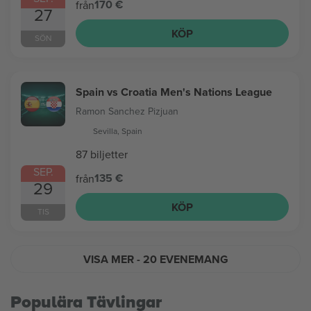
170 €
från
27
KÖP
SÖN
Spain vs Croatia Men's Nations League
Ramon Sanchez Pizjuan
Sevilla, Spain
87 biljetter
SEP.
135 €
från
29
KÖP
TIS
VISA MER
- 20 EVENEMANG
Populära Tävlingar