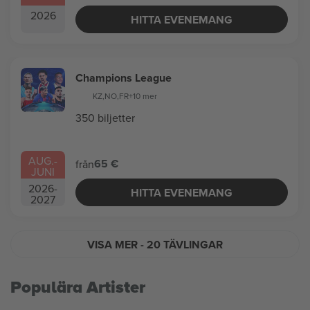
2026
HITTA EVENEMANG
Champions League
KZ
,
NO
,
FR
+10 mer
350 biljetter
AUG.
-
65 €
från
JUNI
2026
-
HITTA EVENEMANG
2027
VISA MER
- 20 TÄVLINGAR
Populära Artister