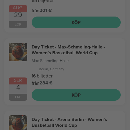
65 biljetter
AUG.
201 €
från
29
KÖP
LÖR
Day Ticket - Max-Schmeling-Halle -
Women’s Basketball World Cup
Max-Schmeling-Halle
Berlin, Germany
16 biljetter
SEP.
284 €
från
4
KÖP
FRE
Day Ticket - Arena Berlin - Women’s
Basketball World Cup