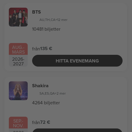
BTS
AU
,
TH
,
CA
+12 mer
10481 biljetter
AUG.
-
135 €
från
MARS
2026
-
HITTA EVENEMANG
2027
Shakira
SA
,
ES
,
QA
+2 mer
4264 biljetter
SEP.
-
72 €
från
NOV.