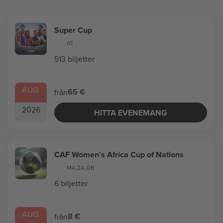
Super Cup
AT
513 biljetter
AUG.
65 €
från
2026
HITTA EVENEMANG
CAF Women’s Africa Cup of Nations
MA
,
ZA
,
GB
6 biljetter
AUG.
8 €
från