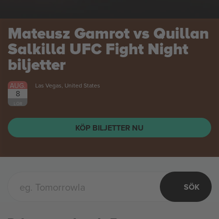
Mateusz Gamrot vs Quillan
Salkilld UFC Fight Night
biljetter
AUG.
Las Vegas, United States
8
LÖR
KÖP BILJETTER NU
SÖK