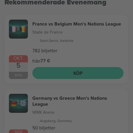
Rekommenderade Evenemang
France vs Belgium Men's Nations League
Stade de France
Saint-Denis, frankrike
782 biljetter
OKT.
77 €
från
5
KÖP
MÅN
Germany vs Greece Men's Nations
League
WWK Arena
Augsburg, Germany
50 biljetter
SEP.