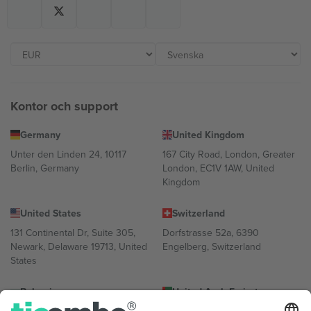
Kontor och support
Germany
United Kingdom
Unter den Linden 24, 10117
167 City Road, London, Greater
Berlin, Germany
London, EC1V 1AW, United
Kingdom
United States
Switzerland
131 Continental Dr, Suite 305,
Dorfstrasse 52a, 6390
Newark, Delaware 19713, United
Engelberg, Switzerland
States
Bulgaria
United Arab Emirates