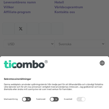
Leverantörens namn
Hotell
Villkor
Världscupcentrum
Affiliate-program
Kontakta oss
Kontor och support
Germany
United Kingdom
Unter den Linden 24, 10117
167 City Road, London, Greater
Berlin, Germany
London, EC1V 1AW, United
Kingdom
United States
Switzerland
131 Continental Dr, Suite 305,
Dorfstrasse 52a, 6390