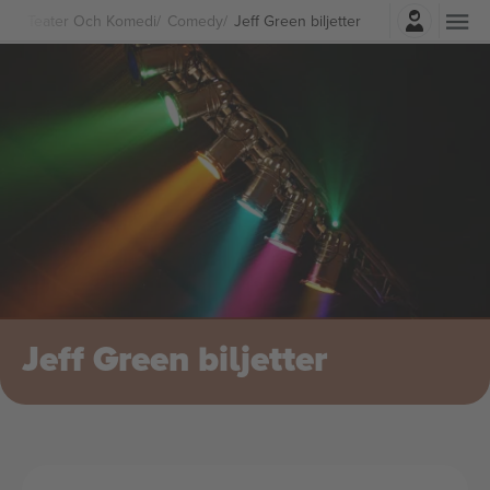
Logga in
Teater Och Komedi
Comedy
Jeff Green biljetter
Jeff Green biljetter