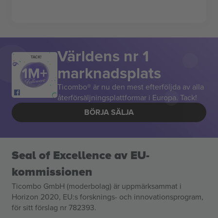
Världens nr 1
TACK!
marknadsplats
Ticombo® är nu den mest efterföljda av alla
återförsäljningsplattformar i Europa. Tack!
BÖRJA SÄLJA
Seal of Excellence av EU-
kommissionen
Ticombo GmbH (moderbolag) är uppmärksammat i
Horizon 2020, EU:s forsknings- och innovationsprogram,
för sitt förslag nr 782393.