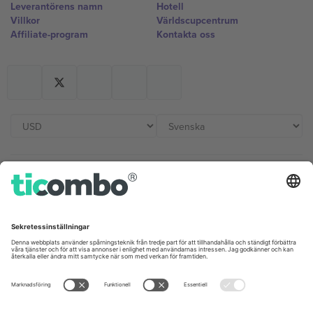
Leverantörens namn
Hotell
Villkor
Världscupcentrum
Affiliate-program
Kontakta oss
Kontor och support
Germany
United Kingdom
Unter den Linden 24, 10117
167 City Road, London, Greater
Berlin, Germany
London, EC1V 1AW, United
Kingdom
United States
Switzerland
131 Continental Dr, Suite 305,
Dorfstrasse 52a, 6390