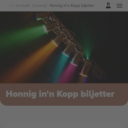
Logga in
ater Och Komedi
Comedy
Honnig in'n Kopp biljetter
Honnig in'n Kopp biljetter