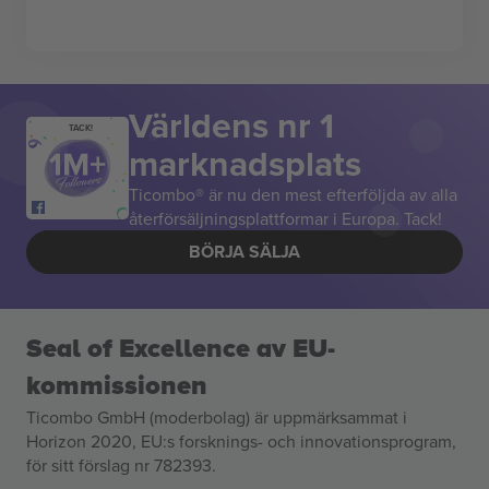
Världens nr 1
TACK!
marknadsplats
Ticombo® är nu den mest efterföljda av alla
återförsäljningsplattformar i Europa. Tack!
BÖRJA SÄLJA
Seal of Excellence av EU-
kommissionen
Ticombo GmbH (moderbolag) är uppmärksammat i
Horizon 2020, EU:s forsknings- och innovationsprogram,
för sitt förslag nr 782393.