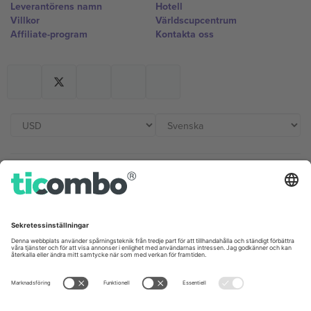
Leverantörens namn
Hotell
Villkor
Världscupcentrum
Affiliate-program
Kontakta oss
Kontor och support
Germany
United Kingdom
Unter den Linden 24, 10117
167 City Road, London, Greater
Berlin, Germany
London, EC1V 1AW, United
Kingdom
United States
Switzerland
131 Continental Dr, Suite 305,
Dorfstrasse 52a, 6390