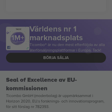
Världens nr 1
TACK!
marknadsplats
Ticombo® är nu den mest efterföljda av alla
återförsäljningsplattformar i Europa. Tack!
BÖRJA SÄLJA
Seal of Excellence av EU-
kommissionen
Ticombo GmbH (moderbolag) är uppmärksammat i
Horizon 2020, EU:s forsknings- och innovationsprogram,
för sitt förslag nr 782393.