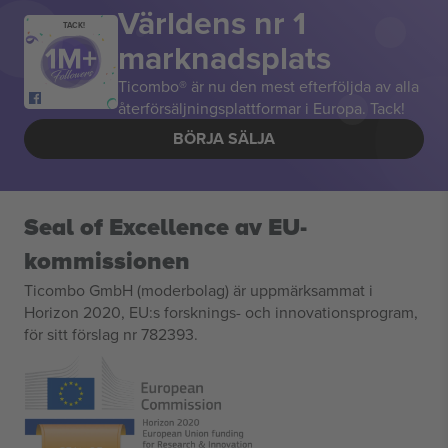
Världens nr 1
TACK!
marknadsplats
Ticombo® är nu den mest efterföljda av alla
återförsäljningsplattformar i Europa. Tack!
BÖRJA SÄLJA
Seal of Excellence av EU-
kommissionen
Ticombo GmbH (moderbolag) är uppmärksammat i
Horizon 2020, EU:s forsknings- och innovationsprogram,
för sitt förslag nr 782393.