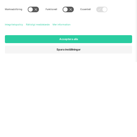
Om oss
Företagstjänster
Vårt team
Frågor och mer
TixProtect
Hur det fungerar
Leverantörens namn
Hotell
Villkor
Världscupcentrum
Affiliate-program
Kontakta oss
Kontor och support
Germany
United Kingdom
Unter den Linden 24, 10117
167 City Road, London, Greater
Berlin, Germany
London, EC1V 1AW, United
Kingdom