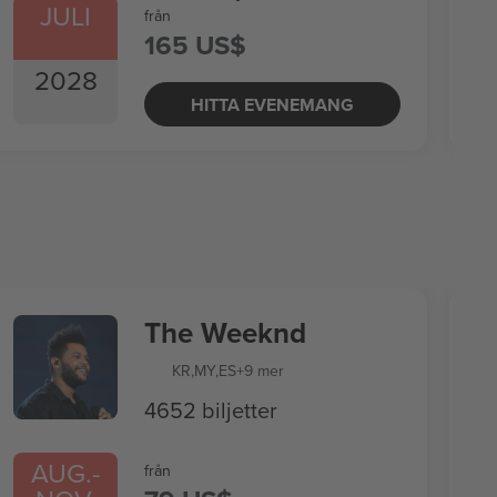
JULI
från
165 US$
2028
HITTA EVENEMANG
The Weeknd
KR
,
MY
,
ES
+9 mer
4652 biljetter
AUG.
-
från