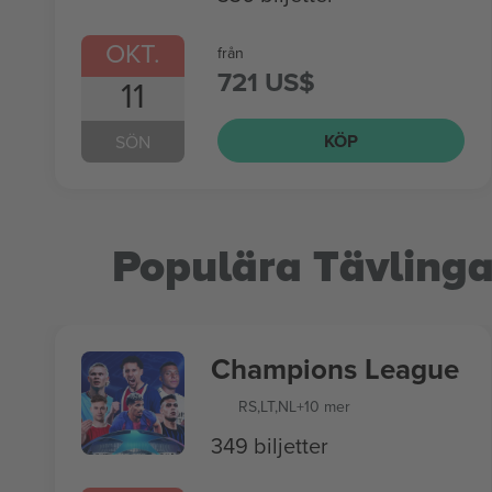
OKT.
från
721 US$
11
KÖP
SÖN
Populära Tävlinga
Champions League
RS
,
LT
,
NL
+10 mer
349 biljetter