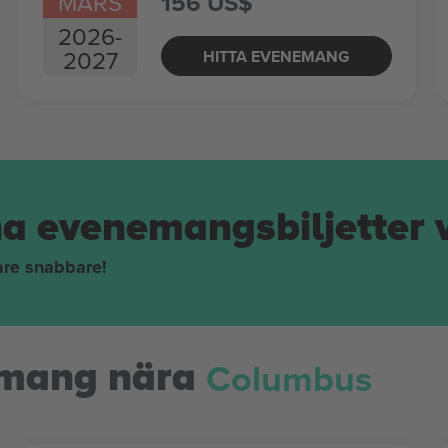
MARS
156 US$
2026
-
2027
HITTA EVENEMANG
na evenemangsbiljetter 
pare snabbare!
Columbus
mang nära