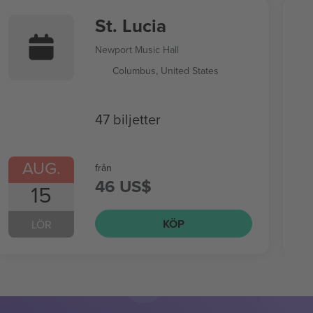
St. Lucia
Newport Music Hall
Columbus, United States
47 biljetter
AUG.
från
46 US$
15
KÖP
LÖR