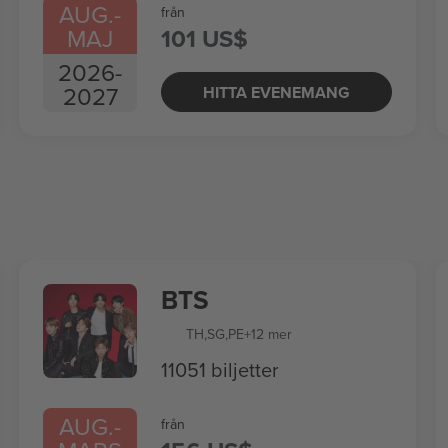
AUG.
-
från
MAJ
101 US$
2026
-
2027
HITTA EVENEMANG
BTS
TH
,
SG
,
PE
+12 mer
11051 biljetter
AUG.
-
från