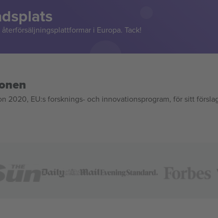
adsplats
återförsäljningsplattformar i Europa. Tack!
ionen
020, EU:s forsknings- och innovationsprogram, för sitt försla