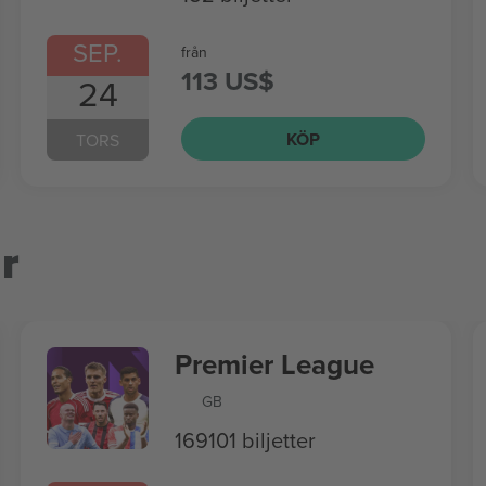
SEP.
från
113 US$
24
KÖP
TORS
r
Premier League
GB
169101 biljetter