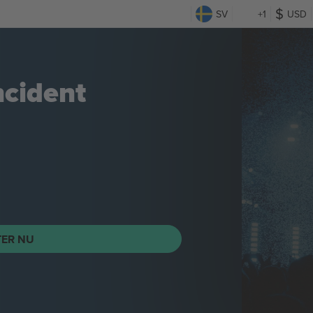
SV
+1
USD
ncident
TER NU