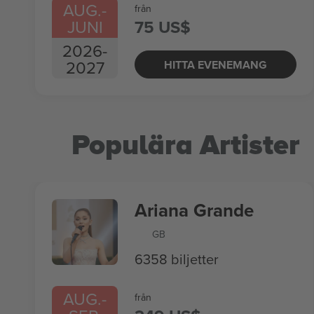
AUG.
-
från
JUNI
75 US$
2026
-
2027
HITTA EVENEMANG
Populära Artister
Ariana Grande
GB
6358 biljetter
AUG.
-
från