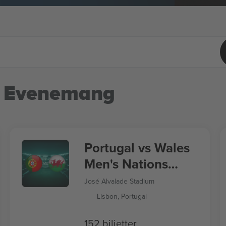
 Evenemang
Portugal vs Wales
Men's Nations
League
José Alvalade Stadium
Lisbon, Portugal
152 biljetter