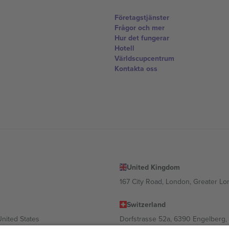
Företagstjänster
Frågor och mer
Hur det fungerar
Hotell
Världscupcentrum
Kontakta oss
United Kingdom
167 City Road, London, Greater L
Switzerland
United States
Dorfstrasse 52a, 6390 Engelberg, 