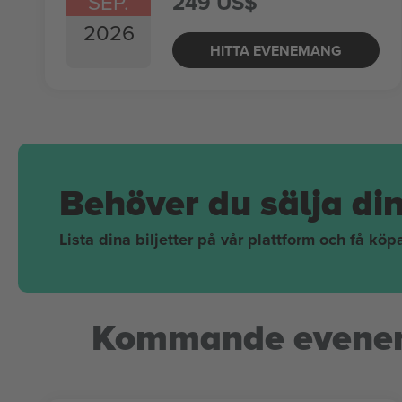
SEP.
249 US$
2026
HITTA EVENEMANG
Behöver du sälja di
Lista dina biljetter på vår plattform och få kö
Kommande evene