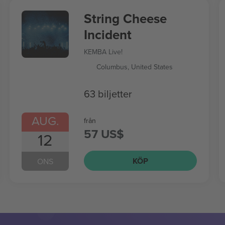
String Cheese
Incident
KEMBA Live!
Columbus, United States
63 biljetter
AUG.
från
57 US$
12
KÖP
ONS