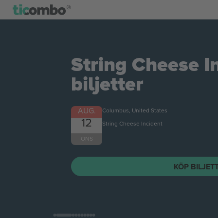
String Cheese I
biljetter
AUG.
Columbus, United States
12
String Cheese Incident
ONS
KÖP BILJET