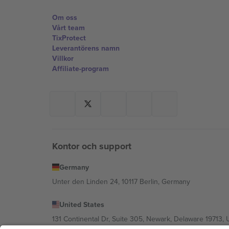
Om oss
Vårt team
TixProtect
Leverantörens namn
Villkor
Affiliate-program
Kontor och support
Germany
Unter den Linden 24, 10117 Berlin, Germany
United States
131 Continental Dr, Suite 305, Newark, Delaware 19713, 