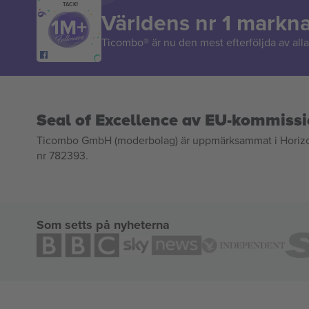
TACK!
Världens nr 1 markn
Ticombo® är nu den mest efterföljda av alla 
Seal of Excellence av EU-kommiss
Ticombo GmbH (moderbolag) är uppmärksammat i Horizon 2
nr 782393.
Som setts på nyheterna