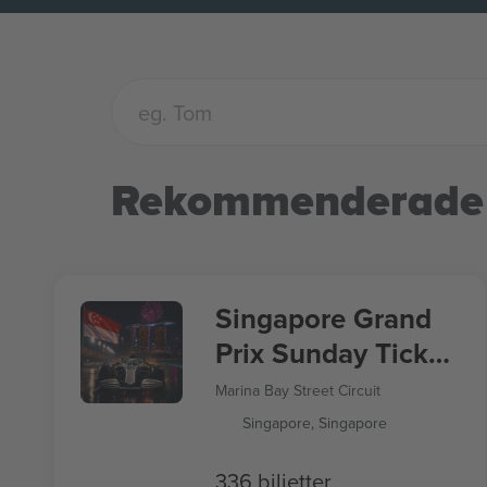
Rekommenderade
Singapore Grand
Prix Sunday Ticket
Formula 1
Marina Bay Street Circuit
Singapore, Singapore
336 biljetter