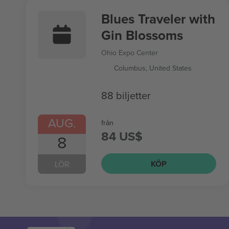
Blues Traveler with
Gin Blossoms
Ohio Expo Center
Columbus, United States
88 biljetter
AUG.
från
84 US$
8
KÖP
LÖR