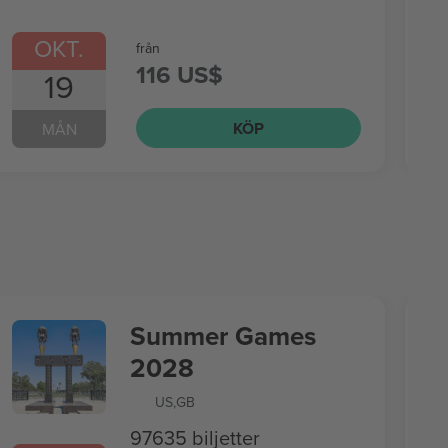
OKT.
från
116 US$
19
KÖP
MÅN
Summer Games
2028
US
,
GB
97635 biljetter