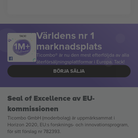
Världens nr 1
TACK!
marknadsplats
Ticombo® är nu den mest efterföljda av alla
återförsäljningsplattformar i Europa. Tack!
BÖRJA SÄLJA
Seal of Excellence av EU-
kommissionen
Ticombo GmbH (moderbolag) är uppmärksammat i
Horizon 2020, EU:s forsknings- och innovationsprogram,
för sitt förslag nr 782393.