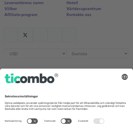
Leverantörens namn
Hotell
Villkor
Världscupcentrum
Affiliate-program
Kontakta oss
Kontor och support
Germany
United Kingdom
Unter den Linden 24, 10117
167 City Road, London, Greater
Berlin, Germany
London, EC1V 1AW, United
Kingdom
United States
Switzerland
131 Continental Dr, Suite 305,
Dorfstrasse 52a, 6390