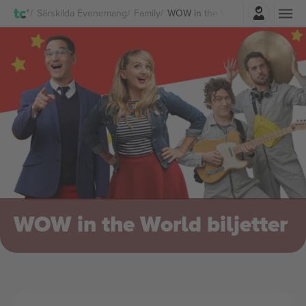
Logga in
Särskilda Evenemang
Family
WOW in the World biljetter
WOW in the World biljetter