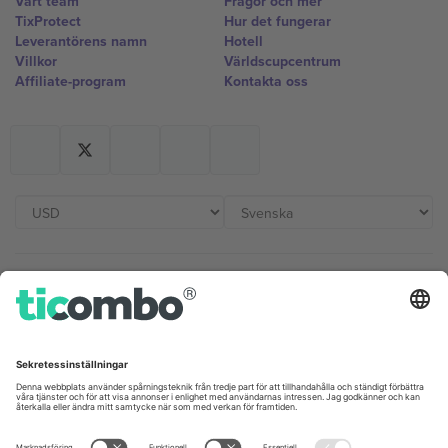
Vårt team
Frågor och mer
TixProtect
Hur det fungerar
Leverantörens namn
Hotell
Villkor
Världscupcentrum
Affiliate-program
Kontakta oss
Kontor och support
Germany
United Kingdom
Unter den Linden 24, 10117
167 City Road, London, Greater
Berlin, Germany
London, EC1V 1AW, United
Kingdom
United States
Switzerland