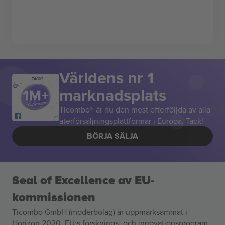
Världens nr 1
TACK!
marknadsplats
Ticombo® är nu den mest efterföljda av alla
återförsäljningsplattformar i Europa. Tack!
BÖRJA SÄLJA
Seal of Excellence av EU-
kommissionen
Ticombo GmbH (moderbolag) är uppmärksammat i
Horizon 2020, EU:s forsknings- och innovationsprogram,