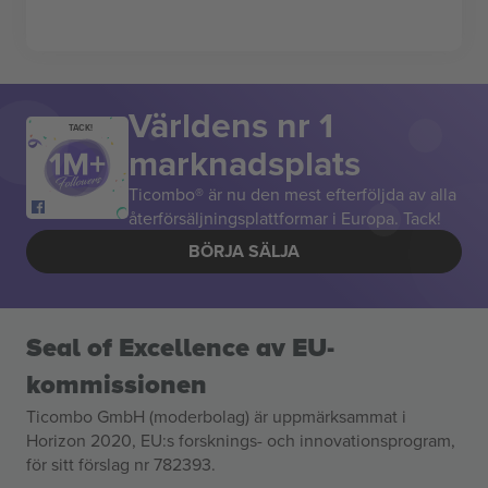
Världens nr 1
TACK!
marknadsplats
Ticombo® är nu den mest efterföljda av alla
återförsäljningsplattformar i Europa. Tack!
BÖRJA SÄLJA
Seal of Excellence av EU-
kommissionen
Ticombo GmbH (moderbolag) är uppmärksammat i
Horizon 2020, EU:s forsknings- och innovationsprogram,
för sitt förslag nr 782393.