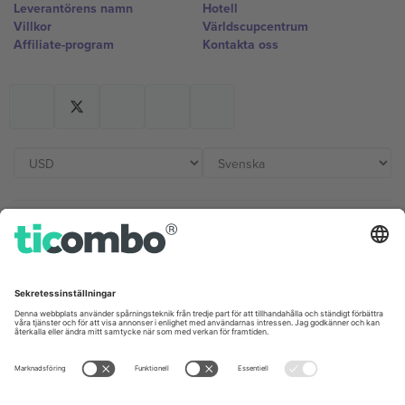
Leverantörens namn
Hotell
Villkor
Världscupcentrum
Affiliate-program
Kontakta oss
Kontor och support
Germany
United Kingdom
Unter den Linden 24, 10117
167 City Road, London, Greater
Berlin, Germany
London, EC1V 1AW, United
Kingdom
United States
Switzerland
131 Continental Dr, Suite 305,
Dorfstrasse 52a, 6390