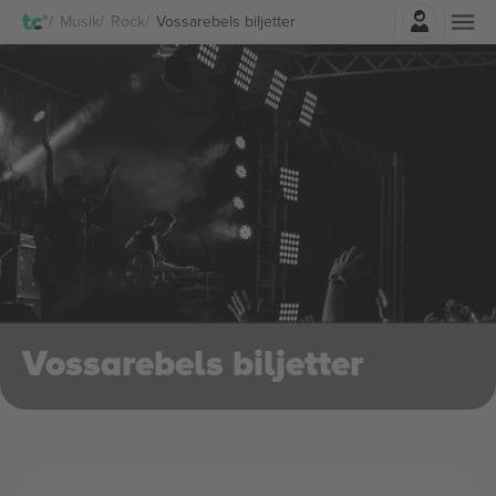
Logga in
Musik
Rock
Vossarebels biljetter
Vossarebels biljetter