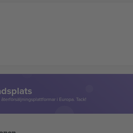
adsplats
återförsäljningsplattformar i Europa. Tack!
ionen