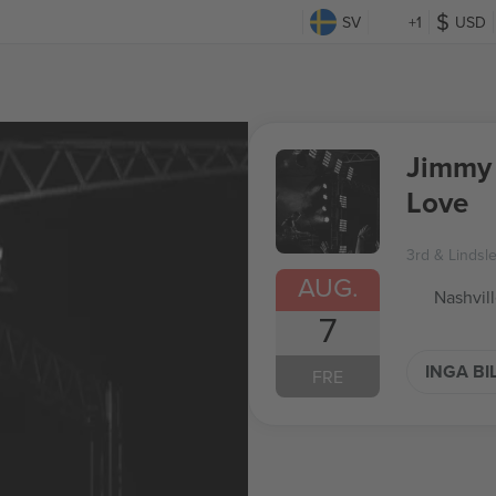
SV
+1
USD
Jimmy 
Love
3rd & Lindsl
AUG.
Nashvil
7
INGA BI
FRE