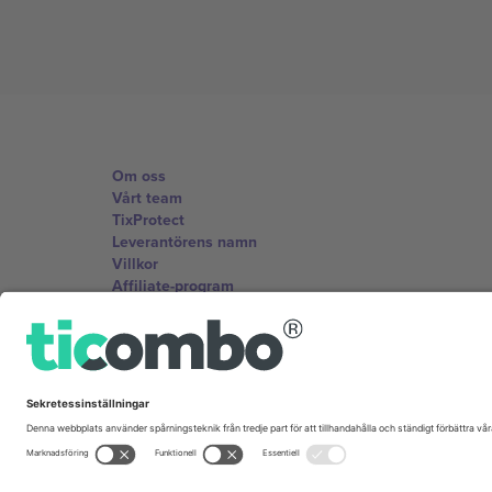
Om oss
Vårt team
TixProtect
Leverantörens namn
Villkor
Affiliate-program
Kontor och support