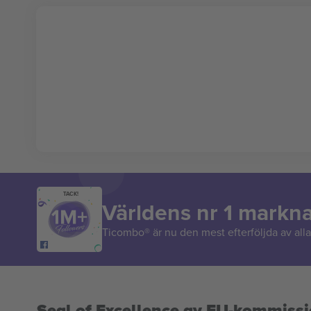
TACK!
Världens nr 1 markn
Ticombo® är nu den mest efterföljda av alla 
Seal of Excellence av EU-kommiss