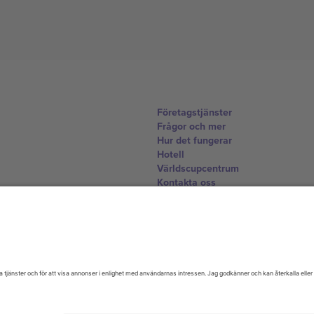
Företagstjänster
Frågor och mer
Hur det fungerar
Hotell
Världscupcentrum
Kontakta oss