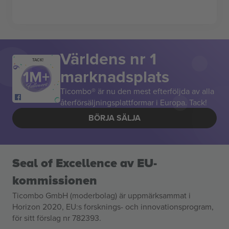
Världens nr 1
TACK!
marknadsplats
Ticombo® är nu den mest efterföljda av alla
återförsäljningsplattformar i Europa. Tack!
BÖRJA SÄLJA
Seal of Excellence av EU-
kommissionen
Ticombo GmbH (moderbolag) är uppmärksammat i
Horizon 2020, EU:s forsknings- och innovationsprogram,
för sitt förslag nr 782393.