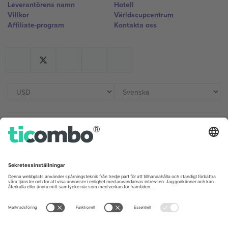
Leverantörens namn
Hotell
Villkor
Världscupcentrum
Affiliate-program
Kontakta oss
Kontor och support
Germany
United Kingdom
Unter den Linden 24, 10117
167 City Road, London, Greater
Berlin, Germany
London, EC1V 1AW, United
Kingdom
United States
Switzerland
131 Continental Dr, Suite 305,
Dorfstrasse 52a, 6390