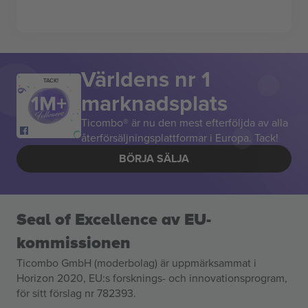
Världens nr 1
TACK!
marknadsplats
Ticombo® är nu den mest efterföljda av alla
återförsäljningsplattformar i Europa. Tack!
BÖRJA SÄLJA
Seal of Excellence av EU-
kommissionen
Ticombo GmbH (moderbolag) är uppmärksammat i
Horizon 2020, EU:s forsknings- och innovationsprogram,
för sitt förslag nr 782393.