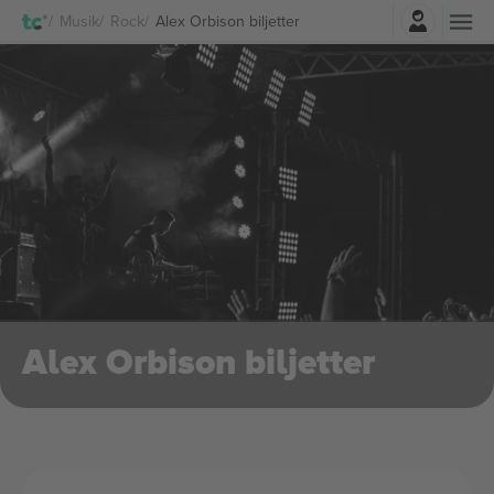
Logga in
Musik
Rock
Alex Orbison biljetter
Alex Orbison biljetter