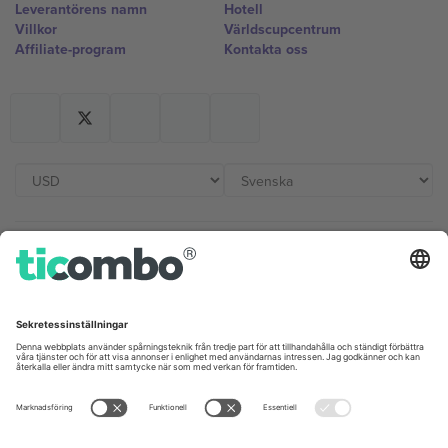
Leverantörens namn
Hotell
Villkor
Världscupcentrum
Affiliate-program
Kontakta oss
Kontor och support
Germany
United Kingdom
Unter den Linden 24, 10117
167 City Road, London, Greater
Berlin, Germany
London, EC1V 1AW, United
Kingdom
United States
Switzerland
131 Continental Dr, Suite 305,
Dorfstrasse 52a, 6390