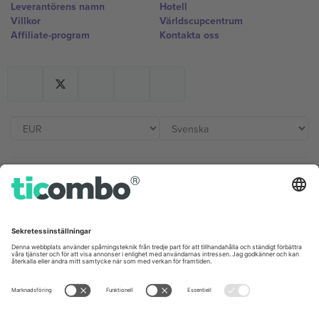
Leverantörens namn
Hotell
Villkor
Världscupcentrum
Affiliate-program
Kontakta oss
Kontor och support
Germany
United Kingdom
Unter den Linden 24, 10117
167 City Road, London, Greater
Berlin, Germany
London, EC1V 1AW, United
Kingdom
United States
Switzerland
131 Continental Dr, Suite 305,
Dorfstrasse 52a, 6390