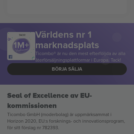
Världens nr 1
TACK!
marknadsplats
Ticombo® är nu den mest efterföljda av alla
återförsäljningsplattformar i Europa. Tack!
BÖRJA SÄLJA
Seal of Excellence av EU-
kommissionen
Ticombo GmbH (moderbolag) är uppmärksammat i
Horizon 2020, EU:s forsknings- och innovationsprogram,
för sitt förslag nr 782393.