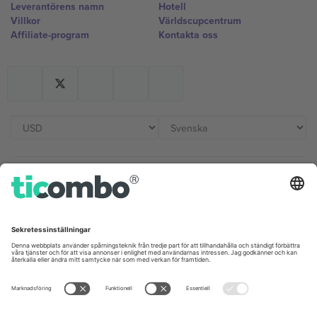
Leverantörens namn
Hotell
Villkor
Världscupcentrum
Affiliate-program
Kontakta oss
Kontor och support
Germany
United Kingdom
Unter den Linden 24, 10117
167 City Road, London, Greater
Berlin, Germany
London, EC1V 1AW, United
Kingdom
United States
Switzerland
131 Continental Dr, Suite 305,
Dorfstrasse 52a, 6390