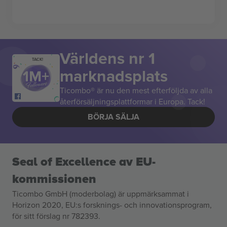
Världens nr 1
TACK!
marknadsplats
Ticombo® är nu den mest efterföljda av alla
återförsäljningsplattformar i Europa. Tack!
BÖRJA SÄLJA
Seal of Excellence av EU-
kommissionen
Ticombo GmbH (moderbolag) är uppmärksammat i
Horizon 2020, EU:s forsknings- och innovationsprogram,
för sitt förslag nr 782393.