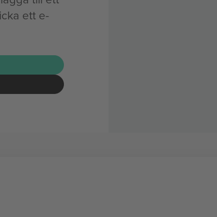
cka ett e-
G