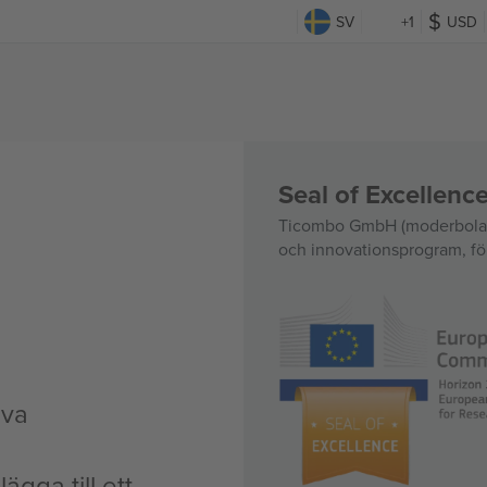
SV
+1
USD
Seal of Excellen
Ticombo GmbH (moderbolag)
och innovationsprogram, för
iva
ägga till ett