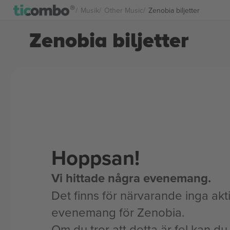
Musik
Other Music
Zenobia biljetter
Zenobia biljetter
Hoppsan!
Vi hittade några evenemang.
Det finns för närvarande inga akt
evenemang för Zenobia.
Om du tror att detta är fel kan du l