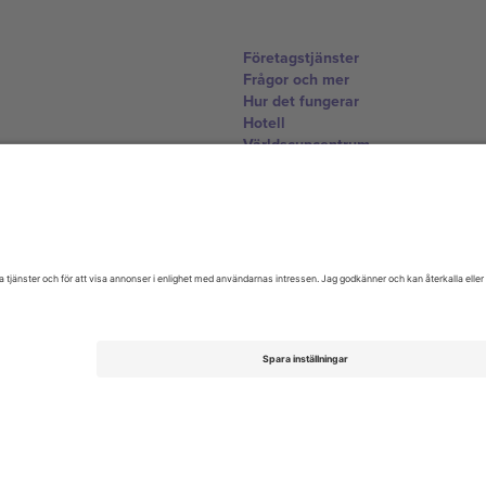
Företagstjänster
Frågor och mer
Hur det fungerar
Hotell
Världscupcentrum
Kontakta oss
United Kingdom
167 City Road, London, Greater L
Switzerland
United States
Dorfstrasse 52a, 6390 Engelberg, 