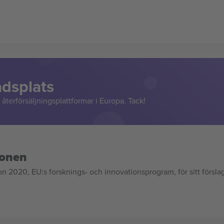
adsplats
återförsäljningsplattformar i Europa. Tack!
ionen
020, EU:s forsknings- och innovationsprogram, för sitt försla