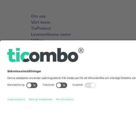
Om oss
Vårt team
TixProtect
Leverantörens namn
Villkor
Affiliate-program
Kontor och support
Germany
Unter den Linden 24, 10117 Berlin, Germany
United States
131 Continental Dr, Suite 305, Newark, Delaware 19713, 