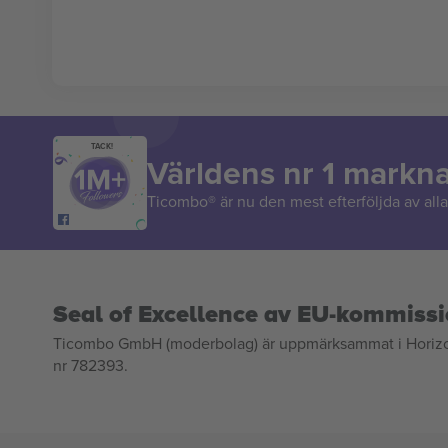
TACK!
Världens nr 1 markn
Ticombo® är nu den mest efterföljda av alla 
Seal of Excellence av EU-kommiss
Ticombo GmbH (moderbolag) är uppmärksammat i Horizon 2
nr 782393.