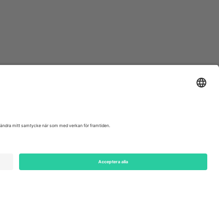
ondon, EC1V 1AW, United Kingdom
Switzerland