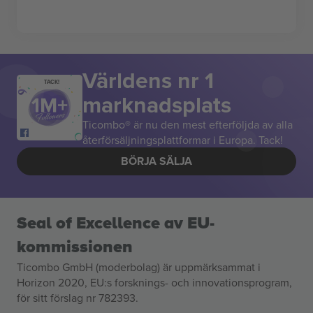
Världens nr 1
TACK!
marknadsplats
Ticombo® är nu den mest efterföljda av alla
återförsäljningsplattformar i Europa. Tack!
BÖRJA SÄLJA
Seal of Excellence av EU-
kommissionen
Ticombo GmbH (moderbolag) är uppmärksammat i
Horizon 2020, EU:s forsknings- och innovationsprogram,
för sitt förslag nr 782393.