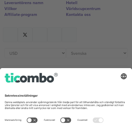
Leverantörens namn
Hotell
Villkor
Världscupcentrum
Affiliate-program
Kontakta oss
Kontor och support
Germany
United Kingdom
Unter den Linden 24, 10117
167 City Road, London, Greater
Berlin, Germany
London, EC1V 1AW, United
Kingdom
United States
Switzerland
131 Continental Dr, Suite 305,
Dorfstrasse 52a, 6390