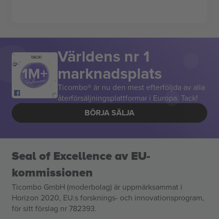
Världens nr 1
TACK!
marknadsplats
Ticombo® är nu den mest efterföljda av alla
återförsäljningsplattformar i Europa. Tack!
BÖRJA SÄLJA
Seal of Excellence av EU-
kommissionen
Ticombo GmbH (moderbolag) är uppmärksammat i
Horizon 2020, EU:s forsknings- och innovationsprogram,
för sitt förslag nr 782393.