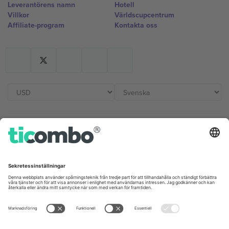
Leverantörens namn
Hotell
Villkor
Världscupcentrum
Affiliate-program
Kontakta oss
Kontor och support
Germany
United Kingdom
Unter den Linden 24, 10117
167 City Road, London, Greater
Berlin, Germany
London, EC1V 1AW, United
Kingdom
United States
Switzerland
131 Continental Dr, Suite 305,
Dorfstrasse 52a, 6390