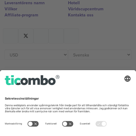
Leverantörens namn
Hotell
Villkor
Världscupcentrum
Affiliate-program
Kontakta oss
Kontor och support
Germany
United Kingdom
Unter den Linden 24, 10117
167 City Road, London, Greater
Berlin, Germany
London, EC1V 1AW, United
Kingdom
United States
Switzerland
131 Continental Dr, Suite 305,
Dorfstrasse 52a, 6390