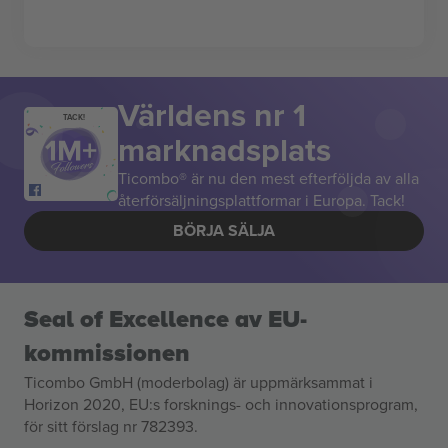
Världens nr 1
TACK!
marknadsplats
Ticombo® är nu den mest efterföljda av alla
återförsäljningsplattformar i Europa. Tack!
BÖRJA SÄLJA
Seal of Excellence av EU-
kommissionen
Ticombo GmbH (moderbolag) är uppmärksammat i
Horizon 2020, EU:s forsknings- och innovationsprogram,
för sitt förslag nr 782393.