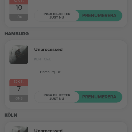
10
INGA BILJETTER
PRENUMERERA
LÖR
JUST NU
HAMBURG
Unprocessed
KENT Club
Hamburg, DE
OKT.
7
INGA BILJETTER
PRENUMERERA
ONS
JUST NU
KÖLN
Unprocessed