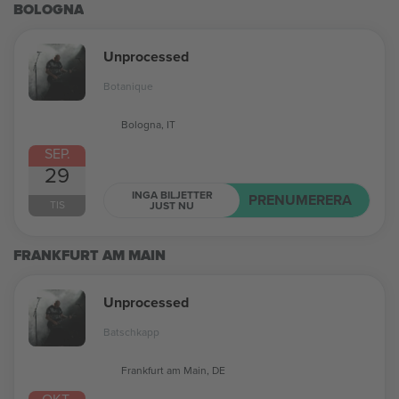
BOLOGNA
Unprocessed
Botanique
Bologna, IT
SEP.
29
INGA BILJETTER
PRENUMERERA
TIS
JUST NU
FRANKFURT AM MAIN
Unprocessed
Batschkapp
Frankfurt am Main, DE
OKT.