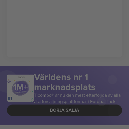
Världens nr 1
TACK!
marknadsplats
Ticombo® är nu den mest efterföljda av alla
återförsäljningsplattformar i Europa. Tack!
BÖRJA SÄLJA