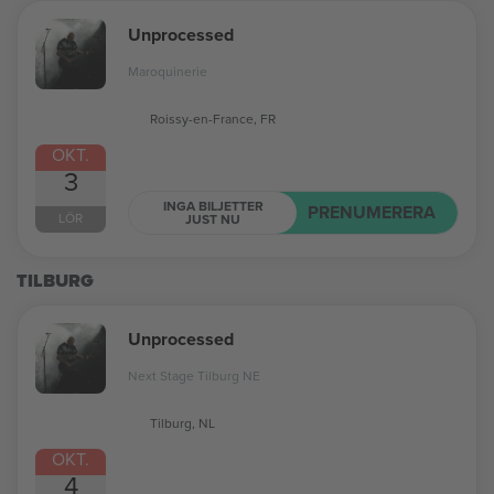
Unprocessed
Maroquinerie
Roissy-en-France, FR
OKT.
3
INGA BILJETTER
PRENUMERERA
LÖR
JUST NU
TILBURG
Unprocessed
Next Stage Tilburg NE
Tilburg, NL
OKT.
4