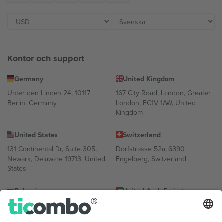
Kontor och support
Germany
United Kingdom
Unter den Linden 24, 10117
167 City Road, London, Greater
Berlin, Germany
London, EC1V 1AW, United
Kingdom
United States
Switzerland
131 Continental Dr, Suite 305,
Dorfstrasse 52a, 6390
Newark, Delaware 19713, United
Engelberg, Switzerland
States
Bulgaria
United Arab Emirates
Regus Sofia City West, bul
UAE Dubai Silicon Oasis, DDP
Totleben 53-55, 1606 Sofia,
Building A1, Office 302, Dubai,