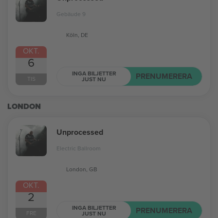
Gebäude 9
Köln, DE
OKT.
6
INGA BILJETTER
PRENUMERERA
TIS
JUST NU
LONDON
Unprocessed
Electric Ballroom
London, GB
OKT.
2
INGA BILJETTER
PRENUMERERA
FRE
JUST NU