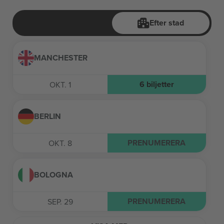
Efter stad
MANCHESTER
6
biljetter
OKT. 1
BERLIN
PRENUMERERA
OKT. 8
BOLOGNA
PRENUMERERA
SEP. 29