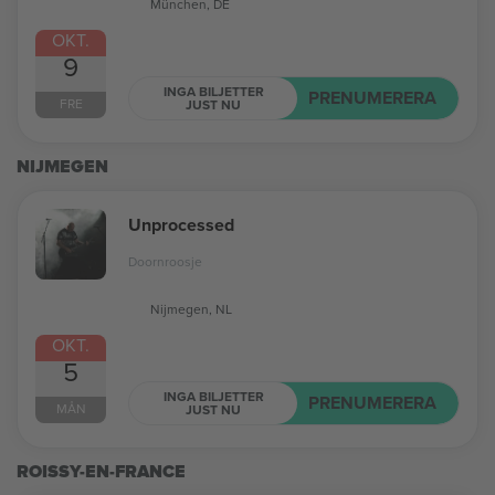
München, DE
OKT.
9
INGA BILJETTER
PRENUMERERA
FRE
JUST NU
NIJMEGEN
Unprocessed
Doornroosje
Nijmegen, NL
OKT.
5
INGA BILJETTER
PRENUMERERA
MÅN
JUST NU
ROISSY-EN-FRANCE