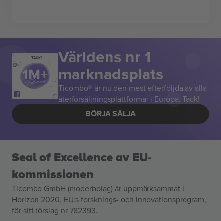
Världens nr 1
TACK!
marknadsplats
Ticombo® är nu den mest efterföljda av alla
återförsäljningsplattformar i Europa. Tack!
BÖRJA SÄLJA
Seal of Excellence av EU-
kommissionen
Ticombo GmbH (moderbolag) är uppmärksammat i
Horizon 2020, EU:s forsknings- och innovationsprogram,
för sitt förslag nr 782393.