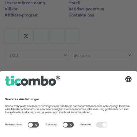
Leverantörens namn
Hotell
Villkor
Världscupcentrum
Affiliate-program
Kontakta oss
Kontor och support
Germany
United Kingdom
Unter den Linden 24, 10117
167 City Road, London, Greater
Berlin, Germany
London, EC1V 1AW, United
Kingdom
United States
Switzerland
131 Continental Dr, Suite 305,
Dorfstrasse 52a, 6390