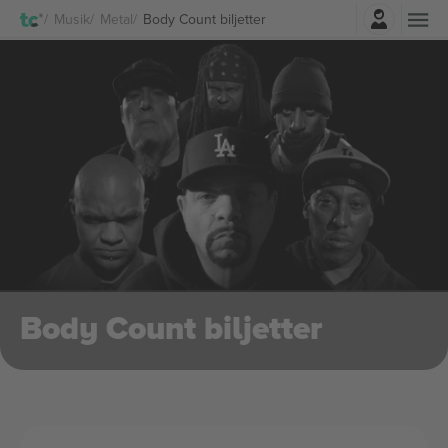
Logga in
Musik
Metal
Body Count biljetter
Body Count biljetter