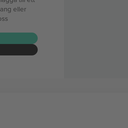
ng eller
oss
G