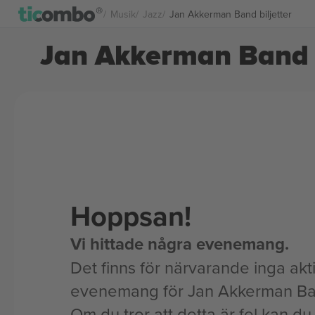
Musik
Jazz
Jan Akkerman Band biljetter
Jan Akkerman Band b
Hoppsan!
Vi hittade några evenemang.
Det finns för närvarande inga akt
evenemang för Jan Akkerman Ba
Om du tror att detta är fel kan du l