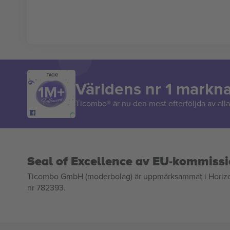
TACK!
Världens nr 1 markn
Ticombo® är nu den mest efterföljda av alla 
Seal of Excellence av EU-kommiss
Ticombo GmbH (moderbolag) är uppmärksammat i Horizon 2
nr 782393.