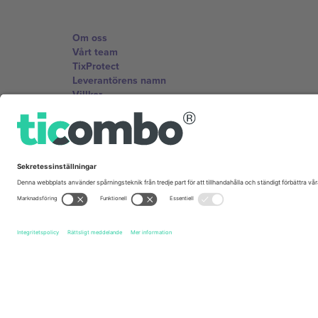
Om oss
Vårt team
TixProtect
Leverantörens namn
Villkor
Affiliate-program
Kontor och support
Germany
Unter den Linden 24, 10117 Berlin, Germany
United States
131 Continental Dr, Suite 305, Newark, Delaware 19713, 