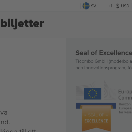
SV
+1
USD
iljetter
Seal of Excellen
Ticombo GmbH (moderbolag)
och innovationsprogram, för
iva
nd.
ägga till ett