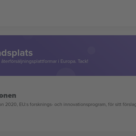
adsplats
återförsäljningsplattformar i Europa. Tack!
ionen
020, EU:s forsknings- och innovationsprogram, för sitt försla