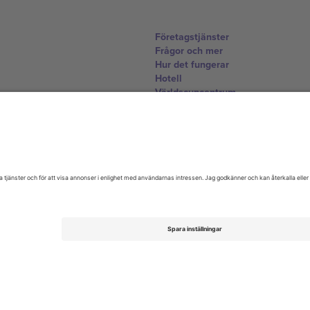
Företagstjänster
Frågor och mer
Hur det fungerar
Hotell
Världscupcentrum
Kontakta oss
United Kingdom
167 City Road, London, Greater L
Switzerland
United States
Dorfstrasse 52a, 6390 Engelberg, 