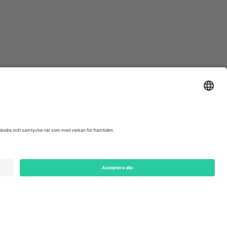
ondon, EC1V 1AW, United Kingdom
Switzerland