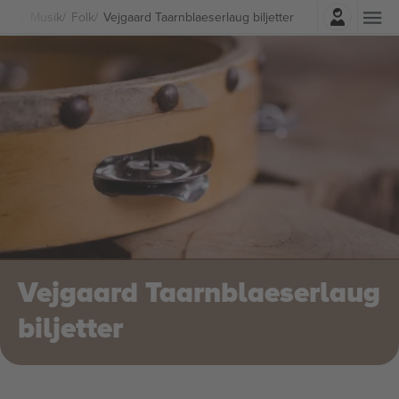
Logga in
Musik
Folk
Vejgaard Taarnblaeserlaug biljetter
Vejgaard Taarnblaeserlaug
biljetter