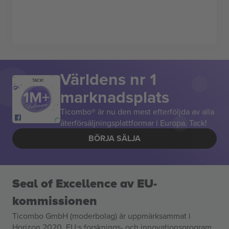
Världens nr 1
TACK!
marknadsplats
Ticombo® är nu den mest efterföljda av alla
återförsäljningsplattformar i Europa. Tack!
BÖRJA SÄLJA
Seal of Excellence av EU-
kommissionen
Ticombo GmbH (moderbolag) är uppmärksammat i
Horizon 2020, EU:s forsknings- och innovationsprogram,