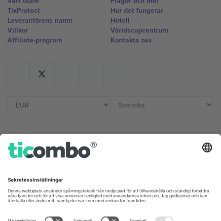
Vårt team
Frågor och mer
TixProtect
Hur det fungerar
Leverantörens namn
Hotell
Villkor
Världscupcentrum
Affiliate-program
Kontakta oss
Kontor och support
Germany
United Kingdom
Unter den Linden 24, 10117
167 City Road, London, Greater
Berlin, Germany
London, EC1V 1AW, United
Kingdom
United States
Switzerland