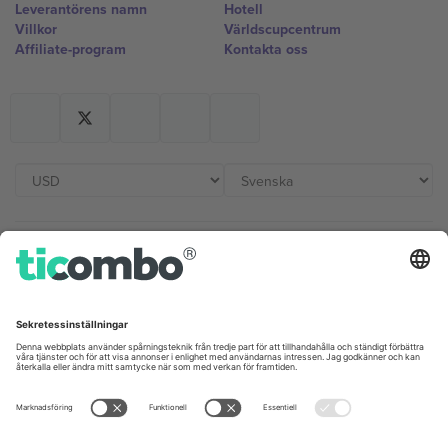
Leverantörens namn
Hotell
Villkor
Världscupcentrum
Affiliate-program
Kontakta oss
Kontor och support
Germany
United Kingdom
Unter den Linden 24, 10117
167 City Road, London, Greater
Berlin, Germany
London, EC1V 1AW, United
Kingdom
United States
Switzerland
131 Continental Dr, Suite 305,
Dorfstrasse 52a, 6390