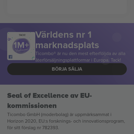
Världens nr 1
TACK!
marknadsplats
Ticombo® är nu den mest efterföljda av alla
återförsäljningsplattformar i Europa. Tack!
BÖRJA SÄLJA
Seal of Excellence av EU-
kommissionen
Ticombo GmbH (moderbolag) är uppmärksammat i
Horizon 2020, EU:s forsknings- och innovationsprogram,
för sitt förslag nr 782393.