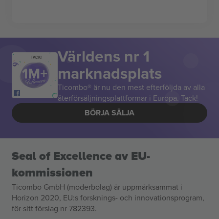
Världens nr 1
TACK!
marknadsplats
Ticombo® är nu den mest efterföljda av alla
återförsäljningsplattformar i Europa. Tack!
BÖRJA SÄLJA
Seal of Excellence av EU-
kommissionen
Ticombo GmbH (moderbolag) är uppmärksammat i
Horizon 2020, EU:s forsknings- och innovationsprogram,
för sitt förslag nr 782393.