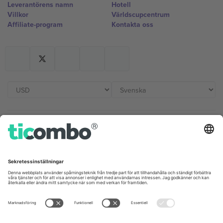
Leverantörens namn
Hotell
Villkor
Världscupcentrum
Affiliate-program
Kontakta oss
Kontor och support
Germany
United Kingdom
Unter den Linden 24, 10117
167 City Road, London, Greater
Berlin, Germany
London, EC1V 1AW, United
Kingdom
United States
Switzerland
131 Continental Dr, Suite 305,
Dorfstrasse 52a, 6390