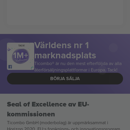
Världens nr 1
TACK!
marknadsplats
Ticombo® är nu den mest efterföljda av alla
återförsäljningsplattformar i Europa. Tack!
BÖRJA SÄLJA
Seal of Excellence av EU-
kommissionen
Ticombo GmbH (moderbolag) är uppmärksammat i
Horizon 2020, EU:s forsknings- och innovationsprogram,