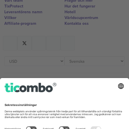
Vårt team
Frågor och mer
TixProtect
Hur det fungerar
Leverantörens namn
Hotell
Villkor
Världscupcentrum
Affiliate-program
Kontakta oss
Kontor och support
Germany
United Kingdom
Unter den Linden 24, 10117
167 City Road, London, Greater
Berlin, Germany
London, EC1V 1AW, United
Kingdom
United States
Switzerland