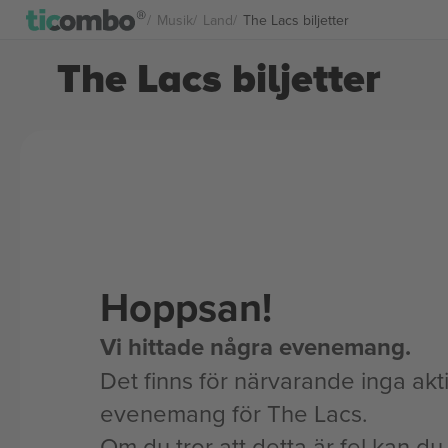
Musik
Land
The Lacs biljetter
The Lacs biljetter
Hoppsan!
Vi hittade några evenemang.
Det finns för närvarande inga akt
evenemang för The Lacs.
Om du tror att detta är fel kan du l