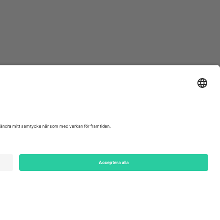
ondon, EC1V 1AW, United Kingdom
Switzerland