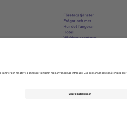
Företagstjänster
Frågor och mer
Hur det fungerar
Hotell
Världscupcentrum
Kontakta oss
United Kingdom
167 City Road, London, Greater L
Switzerland
United States
Dorfstrasse 52a, 6390 Engelberg, 