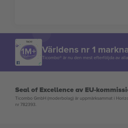
TACK!
Världens nr 1 markn
Ticombo® är nu den mest efterföljda av alla 
Seal of Excellence av EU-kommiss
Ticombo GmbH (moderbolag) är uppmärksammat i Horizon 2
nr 782393.