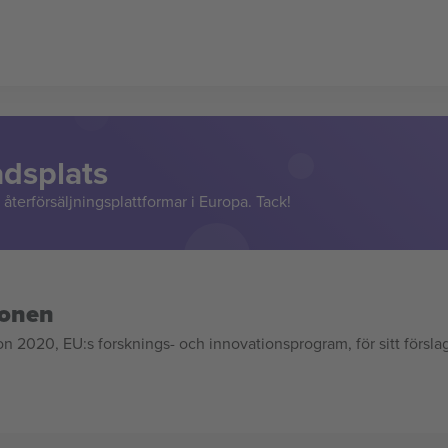
adsplats
återförsäljningsplattformar i Europa. Tack!
ionen
020, EU:s forsknings- och innovationsprogram, för sitt försla