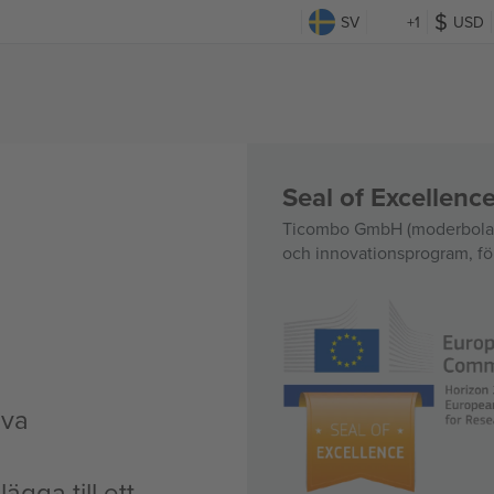
SV
+1
USD
Seal of Excellen
Ticombo GmbH (moderbolag)
och innovationsprogram, för
iva
ägga till ett