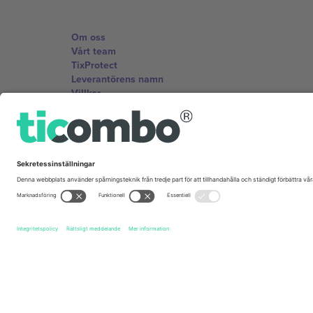
Om oss
Vårt team
TixProtect
Leverantörens namn
Villkor
Affiliate-program
Kontor och support
Germany
Unter den Linden 24, 10117 Berlin, Germany
United States
131 Continental Dr, Suite 305, Newark, Delaware 19713, 