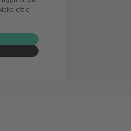
icka ett e-
G