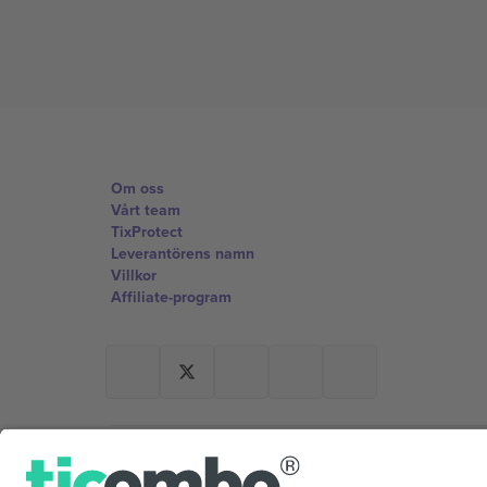
Om oss
Vårt team
TixProtect
Leverantörens namn
Villkor
Affiliate-program
Kontor och support