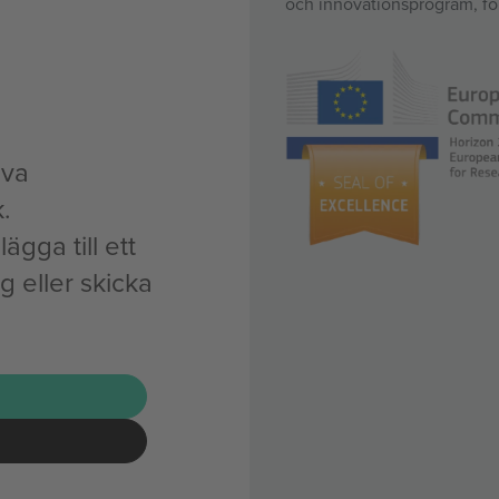
och innovationsprogram, för
iva
.
ägga till ett
eller skicka
G