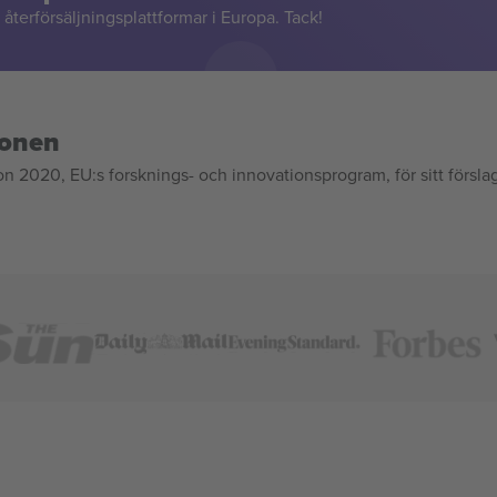
återförsäljningsplattformar i Europa. Tack!
ionen
020, EU:s forsknings- och innovationsprogram, för sitt försla