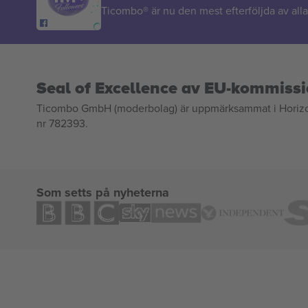
Ticombo® är nu den mest efterföljda av alla 
Seal of Excellence av EU-kommiss
Ticombo GmbH (moderbolag) är uppmärksammat i Horizon 2
nr 782393.
Som setts på nyheterna