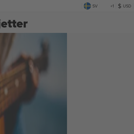
SV
+1
USD
etter