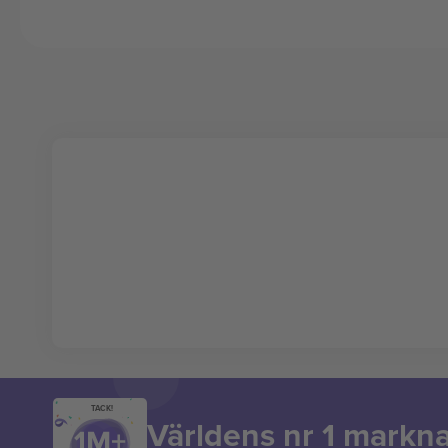
TACK!
Världens nr 1 markn