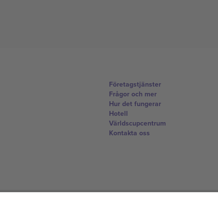
Företagstjänster
Frågor och mer
Hur det fungerar
Hotell
Världscupcentrum
Kontakta oss