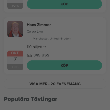
KÖP
TORS
Hans Zimmer
Co-op Live
Manchester, United Kingdom
110 biljetter
OKT.
345 US$
från
7
KÖP
ONS
VISA MER
- 20 EVENEMANG
Populära Tävlingar