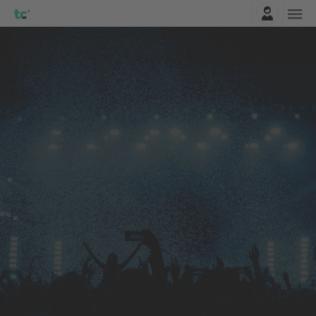
Logga in
St. Lucia
biljetter
AUG.
Columbus, United States
16
St. Lucia
SÖN
KÖP BILJETTER NU