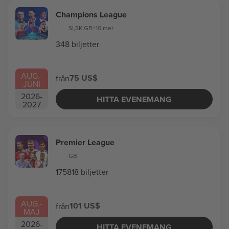
Champions League
SI
,
SK
,
GB
+10 mer
348 biljetter
AUG.
-
75 US$
från
JUNI
2026
-
HITTA EVENEMANG
2027
Premier League
GB
175818 biljetter
AUG.
-
101 US$
från
MAJ
2026
-
HITTA EVENEMANG