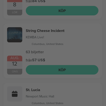
84 US$
från
8
KÖP
LÖR
String Cheese Incident
KEMBA Live!
Columbus, United States
63 biljetter
AUG.
57 US$
från
12
KÖP
ONS
St. Lucia
Newport Music Hall
Columbus, United States