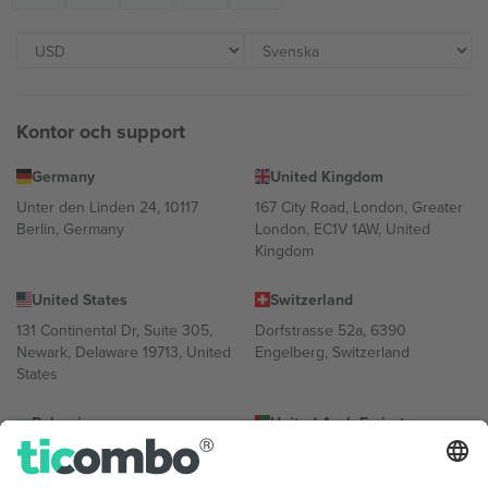
Kontor och support
Germany
United Kingdom
Unter den Linden 24, 10117
167 City Road, London, Greater
Berlin, Germany
London, EC1V 1AW, United
Kingdom
United States
Switzerland
131 Continental Dr, Suite 305,
Dorfstrasse 52a, 6390
Newark, Delaware 19713, United
Engelberg, Switzerland
States
Bulgaria
United Arab Emirates
Regus Sofia City West, bul
UAE Dubai Silicon Oasis, DDP
Totleben 53-55, 1606 Sofia,
Building A1, Office 302, Dubai,