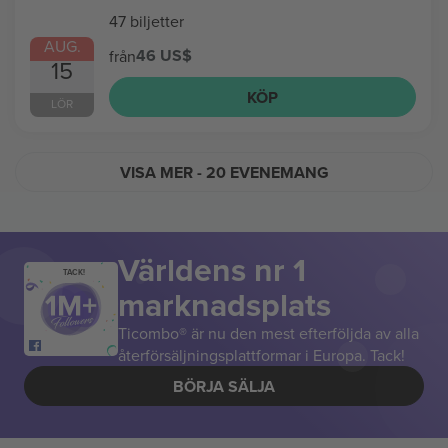
47 biljetter
AUG.
46 US$
från
15
KÖP
LÖR
VISA MER
- 20 EVENEMANG
Världens nr 1
TACK!
marknadsplats
Ticombo® är nu den mest efterföljda av alla
återförsäljningsplattformar i Europa. Tack!
BÖRJA SÄLJA