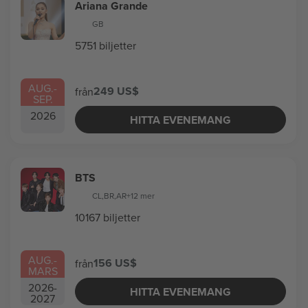
Ariana Grande
GB
5751 biljetter
AUG.
-
249 US$
från
SEP.
2026
HITTA EVENEMANG
BTS
CL
,
BR
,
AR
+12 mer
10167 biljetter
AUG.
-
156 US$
från
MARS
2026
-
HITTA EVENEMANG
2027