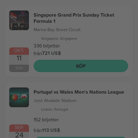
Singapore Grand Prix Sunday Ticket
Formula 1
Marina Bay Street Circuit
Singapore, Singapore
336 biljetter
OKT.
721 US$
från
11
KÖP
SÖN
Portugal vs Wales Men's Nations League
José Alvalade Stadium
Lisbon, Portugal
152 biljetter
SEP.
113 US$
från
24