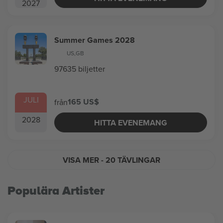
2027
Summer Games 2028
US
,
GB
97635 biljetter
JULI
165 US$
från
2028
HITTA EVENEMANG
VISA MER
- 20 TÄVLINGAR
Populära Artister