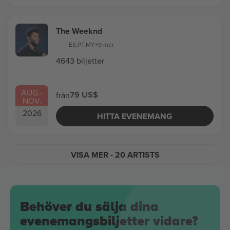
The Weeknd
ES
,
PT
,
MY
+9 mer
4643 biljetter
AUG.
-
79 US$
från
NOV.
2026
HITTA EVENEMANG
VISA MER
- 20 ARTISTS
Behöver du sälja dina
evenemangsbiljetter vidare?