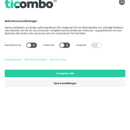
Germany
United Kingdom
Unter den Linden 24, 10117
167 City Road, London, Greater
Berlin, Germany
London, EC1V 1AW, United
Kingdom
United States
Switzerland
131 Continental Dr, Suite 305,
Dorfstrasse 52a, 6390
Newark, Delaware 19713, United
Engelberg, Switzerland
States
Bulgaria
United Arab Emirates
Regus Sofia City West, bul
UAE Dubai Silicon Oasis, DDP
Totleben 53-55, 1606 Sofia,
Building A1, Office 302, Dubai,
Bulgaria
United Arab Emirates
Mexico
Av Chapultepec 360, Roma
Norte, Cuauhtémoc, 06700
Ciudad de México, CDMX,
Mexico