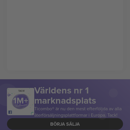
Världens nr 1
TACK!
marknadsplats
Ticombo® är nu den mest efterföljda av alla
återförsäljningsplattformar i Europa. Tack!
BÖRJA SÄLJA