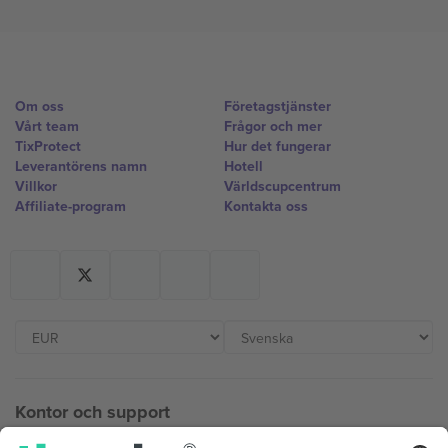
Om oss
Företagstjänster
Vårt team
Frågor och mer
TixProtect
Hur det fungerar
Leverantörens namn
Hotell
Villkor
Världscupcentrum
Affiliate-program
Kontakta oss
Kontor och support