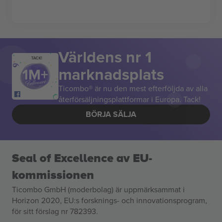
Världens nr 1
TACK!
marknadsplats
Ticombo® är nu den mest efterföljda av alla
återförsäljningsplattformar i Europa. Tack!
BÖRJA SÄLJA
Seal of Excellence av EU-
kommissionen
Ticombo GmbH (moderbolag) är uppmärksammat i
Horizon 2020, EU:s forsknings- och innovationsprogram,
för sitt förslag nr 782393.