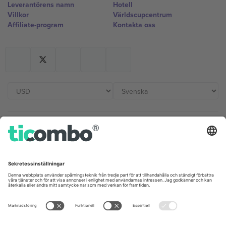
Leverantörens namn
Hotell
Villkor
Världscupcentrum
Affiliate-program
Kontakta oss
Kontor och support
Germany
United Kingdom
Unter den Linden 24, 10117
167 City Road, London, Greater
Berlin, Germany
London, EC1V 1AW, United
Kingdom
United States
Switzerland
131 Continental Dr, Suite 305,
Dorfstrasse 52a, 6390