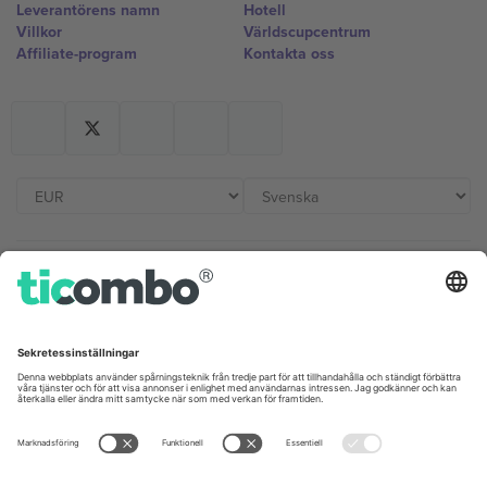
Leverantörens namn
Hotell
Villkor
Världscupcentrum
Affiliate-program
Kontakta oss
Kontor och support
Germany
United Kingdom
Unter den Linden 24, 10117
167 City Road, London, Greater
Berlin, Germany
London, EC1V 1AW, United
Kingdom
United States
Switzerland
131 Continental Dr, Suite 305,
Dorfstrasse 52a, 6390