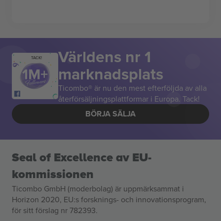
Världens nr 1
TACK!
marknadsplats
Ticombo® är nu den mest efterföljda av alla
återförsäljningsplattformar i Europa. Tack!
BÖRJA SÄLJA
Seal of Excellence av EU-
kommissionen
Ticombo GmbH (moderbolag) är uppmärksammat i
Horizon 2020, EU:s forsknings- och innovationsprogram,
för sitt förslag nr 782393.