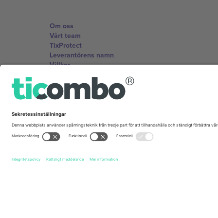
Om oss
Vårt team
TixProtect
Leverantörens namn
Villkor
Affiliate-program
Kontor och support
Germany
Unter den Linden 24, 10117 Berlin, Germany
United States
131 Continental Dr, Suite 305, Newark, Delaware 19713, 