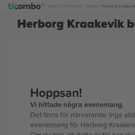
Teater Och Komedi
Variety
Herborg Kraakevik 
Herborg Kraakevik bi
Hoppsan!
Vi hittade några evenemang.
Det finns för närvarande inga akt
evenemang för Herborg Kraakevi
Om du tror att detta är fel kan du l