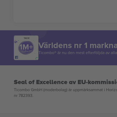
TACK!
Världens nr 1 markn
Ticombo® är nu den mest efterföljda av alla 
Seal of Excellence av EU-kommiss
Ticombo GmbH (moderbolag) är uppmärksammat i Horizon 2
nr 782393.