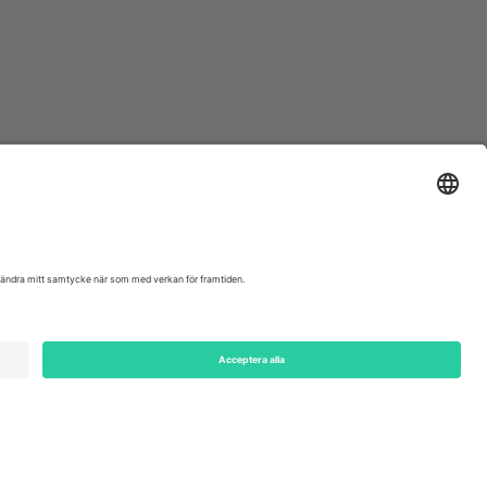
ondon, EC1V 1AW, United Kingdom
Switzerland