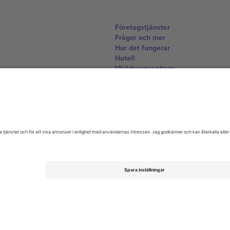
Företagstjänster
Frågor och mer
Hur det fungerar
Hotell
Världscupcentrum
Kontakta oss
United Kingdom
167 City Road, London, Greater L
Switzerland
United States
Dorfstrasse 52a, 6390 Engelberg, 