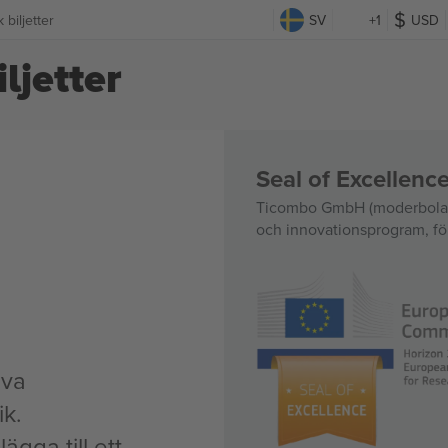
biljetter
SV
+1
USD
ljetter
Seal of Excellen
Ticombo GmbH (moderbolag)
och innovationsprogram, för
iva
k.
ägga till ett