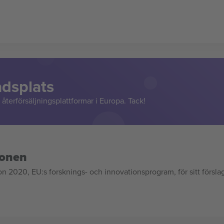
adsplats
återförsäljningsplattformar i Europa. Tack!
ionen
020, EU:s forsknings- och innovationsprogram, för sitt försla