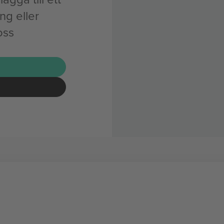
g eller
oss
G