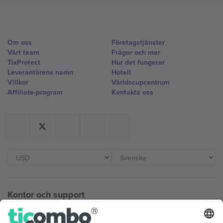
Om oss
Företagstjänster
Vårt team
Frågor och mer
TixProtect
Hur det fungerar
Leverantörens namn
Hotell
Villkor
Världscupcentrum
Affiliate-program
Kontakta oss
Kontor och support
Germany
United Kingdom