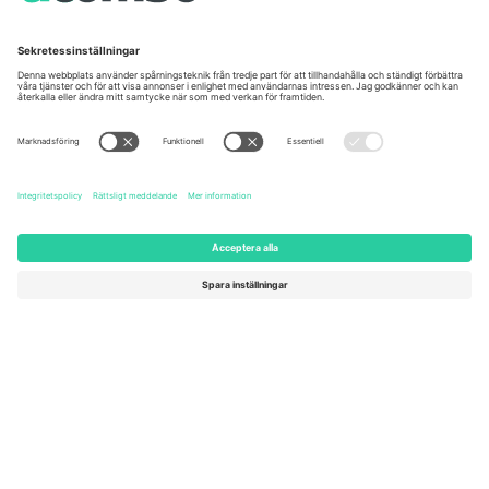
Unter den Linden 24, 10117
167 City Road, London, Greater
Berlin, Germany
London, EC1V 1AW, United
Kingdom
United States
Switzerland
131 Continental Dr, Suite 305,
Dorfstrasse 52a, 6390
Newark, Delaware 19713, United
Engelberg, Switzerland
States
Bulgaria
United Arab Emirates
Regus Sofia City West, bul
UAE Dubai Silicon Oasis, DDP
Totleben 53-55, 1606 Sofia,
Building A1, Office 302, Dubai,
Bulgaria
United Arab Emirates
Mexico
Av Chapultepec 360, Roma
Norte, Cuauhtémoc, 06700
Ciudad de México, CDMX,
Mexico
Plattformsleverantörens juridiska enhet kan variera beroende på