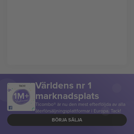
Världens nr 1
TACK!
marknadsplats
Ticombo® är nu den mest efterföljda av alla
återförsäljningsplattformar i Europa. Tack!
BÖRJA SÄLJA