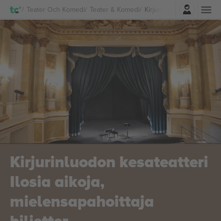
Logga in
Teater Och Komedi
Teater & Komedi
Kirjurinluodon kesateatteri
Kirjurinluodon kesateatteri
Ilosia aikoja,
mielensapahoittaja