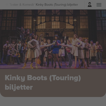
Logga in
omedi
Teater & Komedi
Kinky Boots (Touring) biljetter
Kinky Boots (Touring)
biljetter