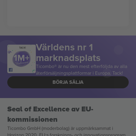
Världens nr 1
TACK!
marknadsplats
Ticombo® är nu den mest efterföljda av alla
återförsäljningsplattformar i Europa. Tack!
BÖRJA SÄLJA
Seal of Excellence av EU-
kommissionen
Ticombo GmbH (moderbolag) är uppmärksammat i
Horizon 2020, EU:s forsknings- och innovationsprogram,