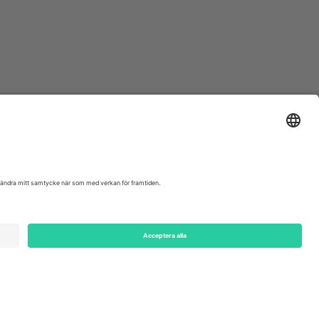
ondon, EC1V 1AW, United Kingdom
Switzerland