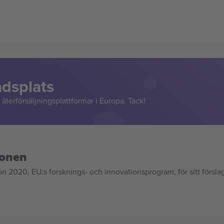
adsplats
återförsäljningsplattformar i Europa. Tack!
ionen
020, EU:s forsknings- och innovationsprogram, för sitt försla