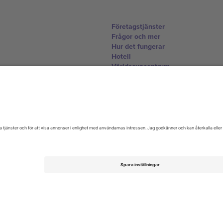
Företagstjänster
Frågor och mer
Hur det fungerar
Hotell
Världscupcentrum
Kontakta oss
United Kingdom
167 City Road, London, Greater L
Switzerland
United States
Dorfstrasse 52a, 6390 Engelberg, 