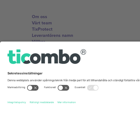
Om oss
Vårt team
TixProtect
Leverantörens namn
Villkor
Affiliate-program
Kontor och support
Germany
Unter den Linden 24, 10117 Berlin, Germany
United States
131 Continental Dr, Suite 305, Newark, Delaware 19713, 