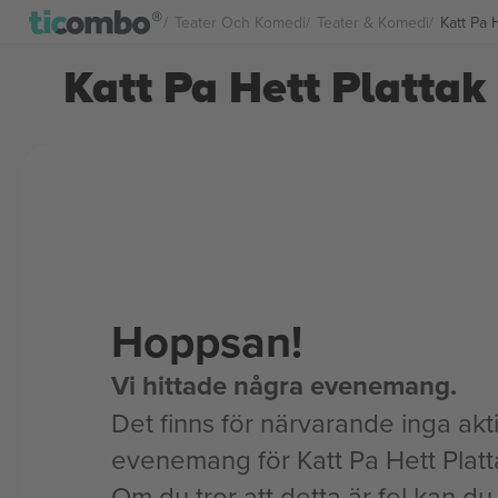
Teater Och Komedi
Teater & Komedi
Katt Pa H
Katt Pa Hett Plattak 
Hoppsan!
Vi hittade några evenemang.
Det finns för närvarande inga akt
evenemang för Katt Pa Hett Platt
Om du tror att detta är fel kan du l