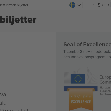
ett Plattak biljetter
SV
+1
USD
biljetter
Seal of Excellen
Ticombo GmbH (moderbolag)
och innovationsprogram, för
iva
ak.
ägga till ett