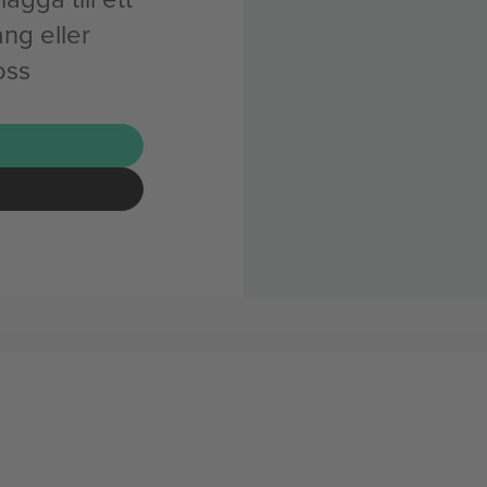
ng eller
oss
G