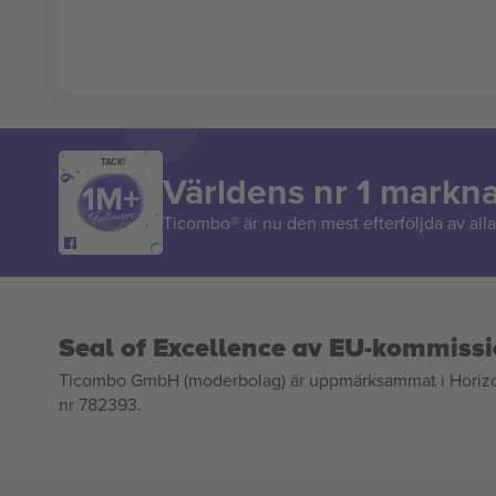
TACK!
Världens nr 1 markn
Ticombo® är nu den mest efterföljda av alla 
Seal of Excellence av EU-kommiss
Ticombo GmbH (moderbolag) är uppmärksammat i Horizon 2
nr 782393.