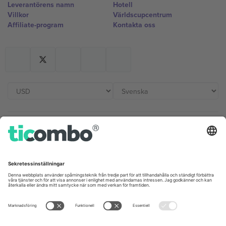
Leverantörens namn
Hotell
Villkor
Världscupcentrum
Affiliate-program
Kontakta oss
Kontor och support
Germany
United Kingdom
Unter den Linden 24, 10117
167 City Road, London, Greater
Berlin, Germany
London, EC1V 1AW, United
Kingdom
United States
Switzerland
131 Continental Dr, Suite 305,
Dorfstrasse 52a, 6390