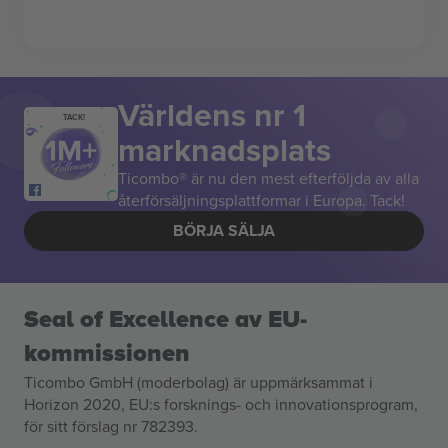
Världens nr 1
TACK!
marknadsplats
Ticombo® är nu den mest efterföljda av alla
återförsäljningsplattformar i Europa. Tack!
BÖRJA SÄLJA
Seal of Excellence av EU-
kommissionen
Ticombo GmbH (moderbolag) är uppmärksammat i
Horizon 2020, EU:s forsknings- och innovationsprogram,
för sitt förslag nr 782393.