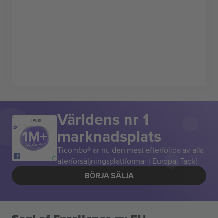
Världens nr 1
TACK!
marknadsplats
Ticombo® är nu den mest efterföljda av alla
återförsäljningsplattformar i Europa. Tack!
BÖRJA SÄLJA