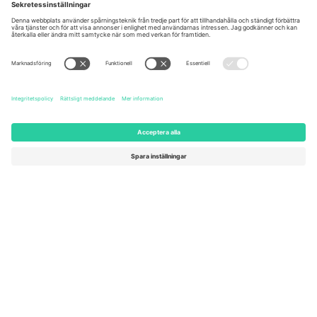
Kingdom
United States
Switzerland
131 Continental Dr, Suite 305,
Dorfstrasse 52a, 6390
Newark, Delaware 19713, United
Engelberg, Switzerland
States
Bulgaria
United Arab Emirates
Regus Sofia City West, bul
UAE Dubai Silicon Oasis, DDP
Totleben 53-55, 1606 Sofia,
Building A1, Office 302, Dubai,
Bulgaria
United Arab Emirates
Mexico
Av Chapultepec 360, Roma
Norte, Cuauhtémoc, 06700
Ciudad de México, CDMX,
Mexico
Plattformsleverantörens juridiska enhet kan variera beroende på
plats, evenemang och/eller domän. För detaljer, se specifik