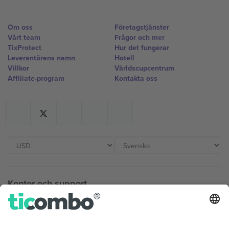
Om oss
Företagstjänster
Vårt team
Frågor och mer
TixProtect
Hur det fungerar
Leverantörens namn
Hotell
Villkor
Världscupcentrum
Affiliate-program
Kontakta oss
Kontor och support
Germany
United Kingdom
Unter den Linden 24, 10117
167 City Road, London, Greater
Berlin, Germany
London, EC1V 1AW, United