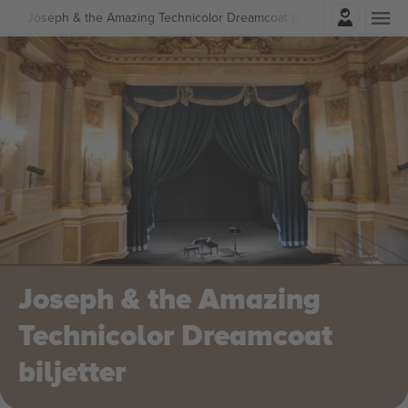
Logga in
edi
Joseph & the Amazing Technicolor Dreamcoat biljetter
Joseph & the Amazing
Technicolor Dreamcoat
biljetter