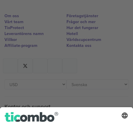
Om oss
Företagstjänster
Vårt team
Frågor och mer
TixProtect
Hur det fungerar
Leverantörens namn
Hotell
Villkor
Världscupcentrum
Affiliate-program
Kontakta oss
Kontor och support
Germany
United Kingdom
Unter den Linden 24, 10117
167 City Road, London, Greater
Berlin, Germany
London, EC1V 1AW, United