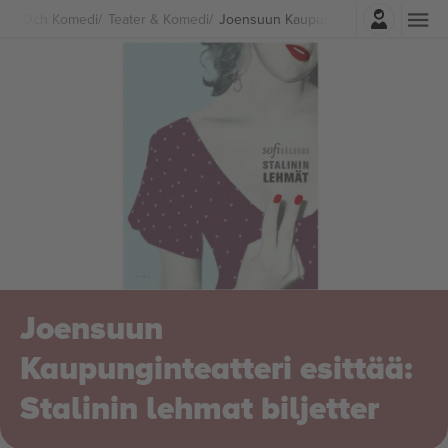
Logga in
ater Och Komedi
Teater & Komedi
Joensuun Kaupunginteatteri esittää: St
Joensuun
Kaupunginteatteri esittää:
Stalinin lehmat biljetter