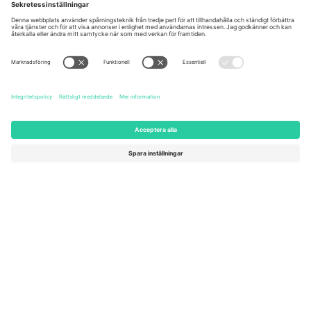
Kingdom
United States
Switzerland
131 Continental Dr, Suite 305,
Dorfstrasse 52a, 6390
Newark, Delaware 19713, United
Engelberg, Switzerland
States
Bulgaria
United Arab Emirates
Regus Sofia City West, bul
UAE Dubai Silicon Oasis, DDP
Totleben 53-55, 1606 Sofia,
Building A1, Office 302, Dubai,
Bulgaria
United Arab Emirates
Mexico
Av Chapultepec 360, Roma
Norte, Cuauhtémoc, 06700
Ciudad de México, CDMX,
Mexico
Plattformsleverantörens juridiska enhet kan variera beroende på
plats, evenemang och/eller domän. För detaljer, se specifik