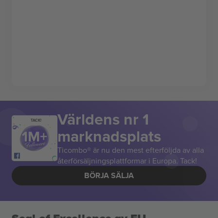
Världens nr 1
TACK!
marknadsplats
Ticombo® är nu den mest efterföljda av alla
återförsäljningsplattformar i Europa. Tack!
BÖRJA SÄLJA