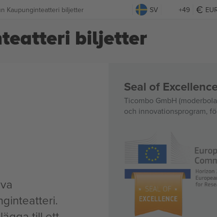
 Kaupunginteatteri biljetter
SV
+49
EU
atteri biljetter
Seal of Excellen
Ticombo GmbH (moderbolag)
och innovationsprogram, för
iva
inteatteri.
ägga till ett