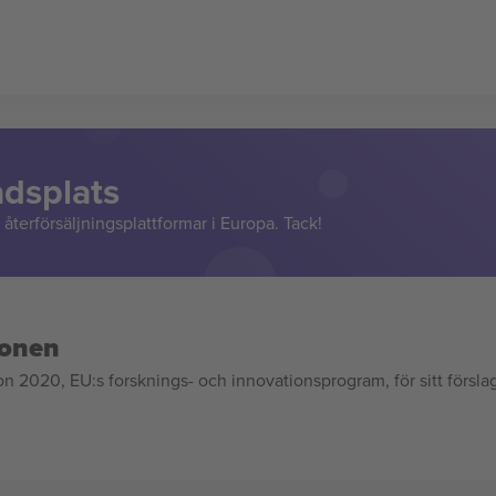
adsplats
återförsäljningsplattformar i Europa. Tack!
ionen
020, EU:s forsknings- och innovationsprogram, för sitt försla