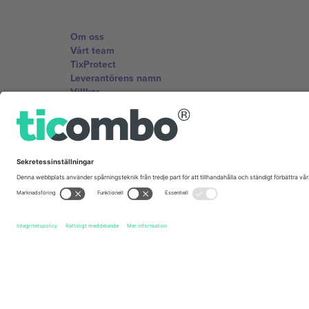
Om oss
Vårt team
TixProtect
Leverantörens namn
Villkor
Affiliate-program
Kontor och support
Germany
Unter den Linden 24, 10117 Berlin, Germany
United States
131 Continental Dr, Suite 305, Newark, Delaware 19713, 