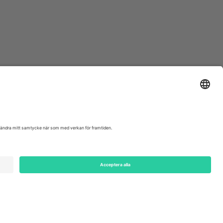
ondon, EC1V 1AW, United Kingdom
Switzerland