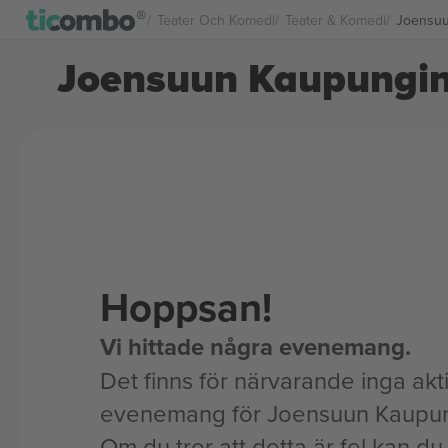
Teater Och Komedi
Teater & Komedi
Joensuun
Joensuun Kaupunginte
Hoppsan!
Vi hittade några evenemang.
Det finns för närvarande inga akt
evenemang för Joensuun Kaupung
Om du tror att detta är fel kan du l