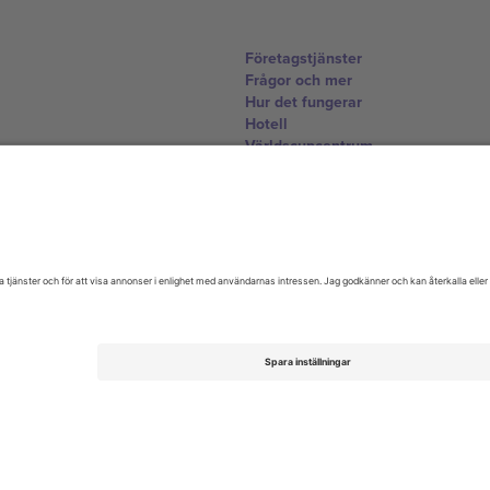
Företagstjänster
Frågor och mer
Hur det fungerar
Hotell
Världscupcentrum
Kontakta oss
United Kingdom
167 City Road, London, Greater L
Switzerland
United States
Dorfstrasse 52a, 6390 Engelberg, 