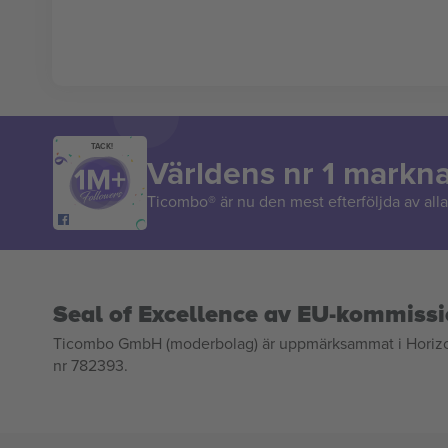
TACK!
Världens nr 1 markn
Ticombo® är nu den mest efterföljda av alla 
Seal of Excellence av EU-kommiss
Ticombo GmbH (moderbolag) är uppmärksammat i Horizon 2
nr 782393.