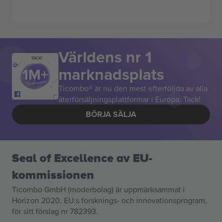
Världens nr 1
TACK!
marknadsplats
Ticombo® är nu den mest efterföljda av alla
återförsäljningsplattformar i Europa. Tack!
BÖRJA SÄLJA
Seal of Excellence av EU-
kommissionen
Ticombo GmbH (moderbolag) är uppmärksammat i
Horizon 2020, EU:s forsknings- och innovationsprogram,
för sitt förslag nr 782393.