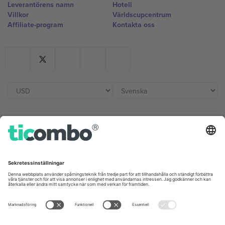
Leverantörens namn
Hotell
Villkor
Världscupcentrum
Affiliate-program
Kontakta oss
Kontor och support
Germany
United Kingdom
Unter den Linden 24, 10117
167 City Road, London, Greater
Berlin, Germany
London, EC1V 1AW, United
Kingdom
United States
Switzerland
131 Continental Dr, Suite 305,
Dorfstrasse 52a, 6390