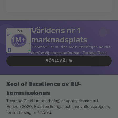
Världens nr 1
TACK!
marknadsplats
Ticombo® är nu den mest efterföljda av alla
återförsäljningsplattformar i Europa. Tack!
BÖRJA SÄLJA
Seal of Excellence av EU-
kommissionen
Ticombo GmbH (moderbolag) är uppmärksammat i
Horizon 2020, EU:s forsknings- och innovationsprogram,
för sitt förslag nr 782393.