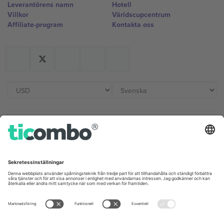
Leverantörens namn
Hotell
Villkor
Världscupcentrum
Affiliate-program
Kontakta oss
Kontor och support
Germany
United Kingdom
Unter den Linden 24, 10117
167 City Road, London, Greater
Berlin, Germany
London, EC1V 1AW, United
Kingdom
United States
Switzerland
131 Continental Dr, Suite 305,
Dorfstrasse 52a, 6390