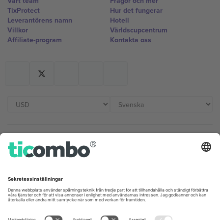
Vårt team
Frågor och mer
TixProtect
Hur det fungerar
Leverantörens namn
Hotell
Villkor
Världscupcentrum
Affiliate-program
Kontakta oss
Kontor och support
Germany
United Kingdom
Unter den Linden 24, 10117
167 City Road, London, Greater
Berlin, Germany
London, EC1V 1AW, United
Kingdom
United States
Switzerland