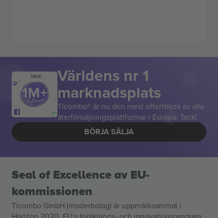
Världens nr 1
TACK!
marknadsplats
Ticombo® är nu den mest efterföljda av alla
återförsäljningsplattformar i Europa. Tack!
BÖRJA SÄLJA
Seal of Excellence av EU-
kommissionen
Ticombo GmbH (moderbolag) är uppmärksammat i
Horizon 2020, EU:s forsknings- och innovationsprogram,