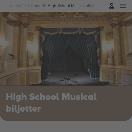
Logga in
Komedi
Teater & Komedi
High School Musical biljetter
High School Musical
biljetter