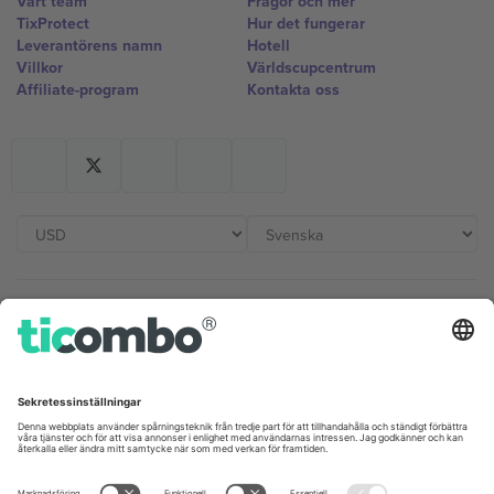
Vårt team
Frågor och mer
TixProtect
Hur det fungerar
Leverantörens namn
Hotell
Villkor
Världscupcentrum
Affiliate-program
Kontakta oss
Kontor och support
Germany
United Kingdom
Unter den Linden 24, 10117
167 City Road, London, Greater
Berlin, Germany
London, EC1V 1AW, United
Kingdom
United States
Switzerland