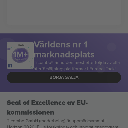
Världens nr 1
TACK!
marknadsplats
Ticombo® är nu den mest efterföljda av alla
återförsäljningsplattformar i Europa. Tack!
BÖRJA SÄLJA
Seal of Excellence av EU-
kommissionen
Ticombo GmbH (moderbolag) är uppmärksammat i
Horizon 2020, EU:s forsknings- och innovationsprogram,