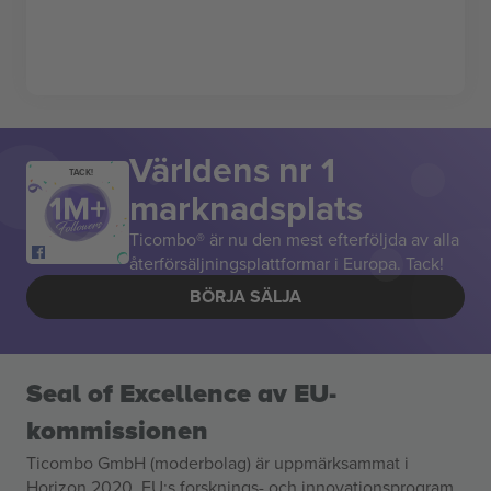
Världens nr 1
TACK!
marknadsplats
Ticombo® är nu den mest efterföljda av alla
återförsäljningsplattformar i Europa. Tack!
BÖRJA SÄLJA
Seal of Excellence av EU-
kommissionen
Ticombo GmbH (moderbolag) är uppmärksammat i
Horizon 2020, EU:s forsknings- och innovationsprogram,