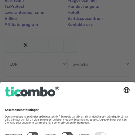
Vårt team
Frågor och mer
TixProtect
Hur det fungerar
Leverantörens namn
Hotell
Villkor
Världscupcentrum
Affiliate-program
Kontakta oss
Kontor och support
Germany
United Kingdom
Unter den Linden 24, 10117
167 City Road, London, Greater
Berlin, Germany
London, EC1V 1AW, United
Kingdom
United States
Switzerland